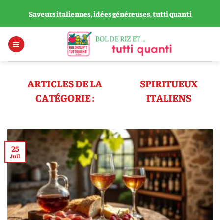
Passer
Saveurs italiennes, idées généreuses, tutti quanti
au
contenu
SPIRITUEUX
ITALIENS
25
Juil