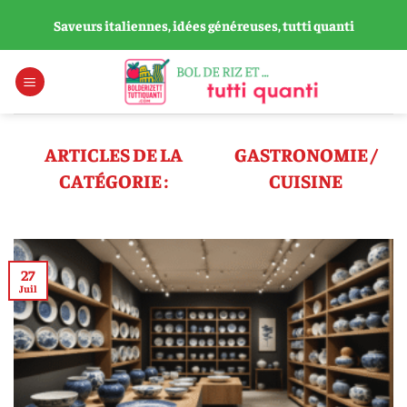
Passer
Saveurs italiennes, idées généreuses, tutti quanti
au
contenu
GASTRONOMIE /
CUISINE
27
Juil