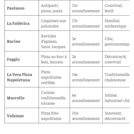
Antipasti,
11e
Convivial,
Paolasso
pinsa, pasta
arrondissement
festif
Linguines aux
17e
Familial,
La Fabbrica
palourdes
arrondissement
authentique
Ravioles
2e
Chic,
Racine
d’agneau,
arrondissement
gastronomique
Saint-Jacques
Pizza au four à
2e
Décontracté,
Faggio
bois, burrata
arrondissement
convivial
Pizza
La Vera Pizza
15e
Traditionnelle,
napolitaine
Napoletana
arrondissement
chaleureuse
certifiée
Cuisine
6e
Intime,
Marcello
traditionnelle,
arrondissement
industriel-chic
terrasse
Pizza frite
10e
Innovant,
Vafamoc
napolitaine
arrondissement
décontracté