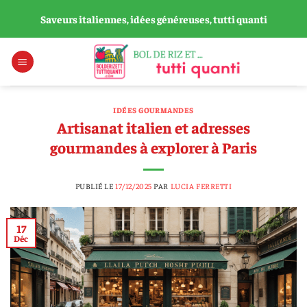
Passer
Saveurs italiennes, idées généreuses, tutti quanti
au
contenu
IDÉES GOURMANDES
Artisanat italien et adresses
gourmandes à explorer à Paris
PUBLIÉ LE
17/12/2025
PAR
LUCIA FERRETTI
17
Déc