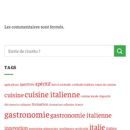
Les commentaires sont fermés.
TAGS
apéritif
aperitivo
agriculture
bars à cocktails
cocktails italiens
cours de cuisine
cuisine italienne
cuisine
cuisine locale
digestifs
formation
découverte culinaire
formation culinaire
france
gastronomie
gastronomie italienne
italie
innovation
italien
innovation alimentaire
intelligence artificielle