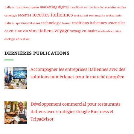
marketing digital
italiens
marché européen
monétisation
métiers de la cuisine
naples
recettes italiennes
recettes
oenologie
restaurant
restaurants
restaurants
technologie
traditions italiennes
ustensiles
italiens
spiritueux italiens
terroir
voyage
vins italiens
de cuisine
vin
voyage culinaire
écoles de cuisine
écologie
éducation
DERNIÈRES PUBLICATIONS
Accompagner les entreprises italiennes avec des
solutions numériques pour le marché européen
Développement commercial pour restaurants
italiens avec stratégies Google Business et
Tripadvisor