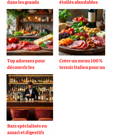
dans les grands
étoilés abordables
magasins
Top adresses pour
Créer un menu 100 %
découvrir les
terroir italien pour un
charcuteries
événement
italiennes
Bars spécialisés en
amari et digestifs