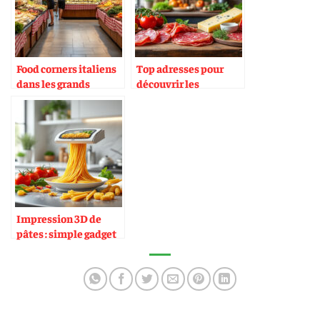
Food corners italiens
Top adresses pour
dans les grands
découvrir les
magasins
charcuteries
italiennes
Impression 3D de
pâtes : simple gadget
ou vrai outil ?