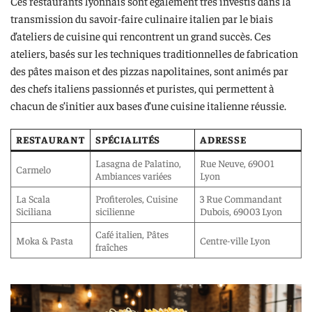
Ces restaurants lyonnais sont également très investis dans la
transmission du savoir-faire culinaire italien par le biais
d’ateliers de cuisine qui rencontrent un grand succès. Ces
ateliers, basés sur les techniques traditionnelles de fabrication
des pâtes maison et des pizzas napolitaines, sont animés par
des chefs italiens passionnés et puristes, qui permettent à
chacun de s’initier aux bases d’une cuisine italienne réussie.
RESTAURANT
SPÉCIALITÉS
ADRESSE
Lasagna de Palatino,
Rue Neuve, 69001
Carmelo
Ambiances variées
Lyon
La Scala
Profiteroles, Cuisine
3 Rue Commandant
Siciliana
sicilienne
Dubois, 69003 Lyon
Café italien, Pâtes
Moka & Pasta
Centre-ville Lyon
fraîches