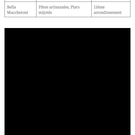
Bella
Pâtes artisanales, Plats
11ème
Maccheroni
mijotés
arrondissement