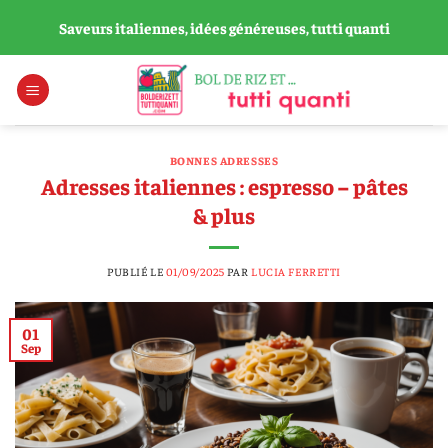
Passer
Saveurs italiennes, idées généreuses, tutti quanti
au
contenu
BONNES ADRESSES
Adresses italiennes : espresso – pâtes
& plus
PUBLIÉ LE
01/09/2025
PAR
LUCIA FERRETTI
01
Sep