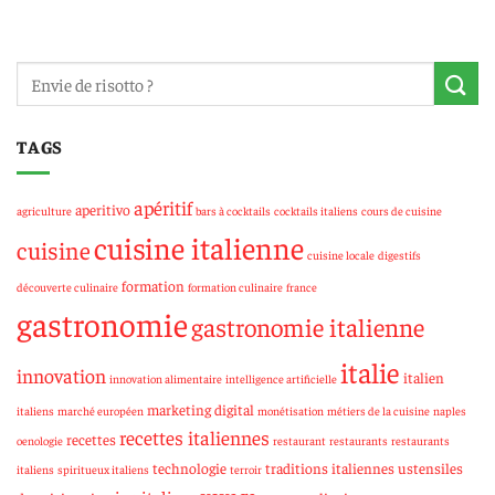
TAGS
apéritif
aperitivo
agriculture
bars à cocktails
cocktails italiens
cours de cuisine
cuisine italienne
cuisine
cuisine locale
digestifs
formation
découverte culinaire
formation culinaire
france
gastronomie
gastronomie italienne
italie
innovation
italien
innovation alimentaire
intelligence artificielle
marketing digital
italiens
marché européen
monétisation
métiers de la cuisine
naples
recettes italiennes
recettes
oenologie
restaurant
restaurants
restaurants
technologie
traditions italiennes
ustensiles
italiens
spiritueux italiens
terroir