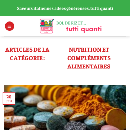
Passer
Saveurs italiennes, idées généreuses, tutti quanti
au
contenu
NUTRITION ET
COMPLÉMENTS
ALIMENTAIRES
20
Juil