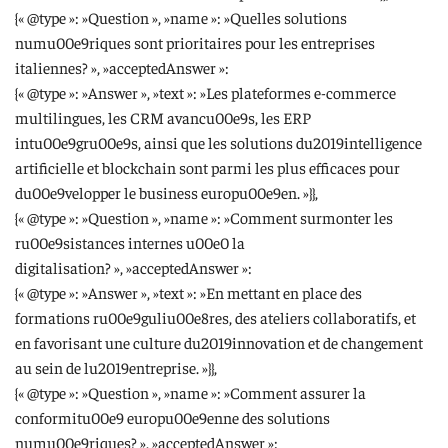
{« @type »: »Question », »name »: »Quelles solutions
numu00e9riques sont prioritaires pour les entreprises
italiennes? », »acceptedAnswer »:
{« @type »: »Answer », »text »: »Les plateformes e-commerce
multilingues, les CRM avancu00e9s, les ERP
intu00e9gru00e9s, ainsi que les solutions du2019intelligence
artificielle et blockchain sont parmi les plus efficaces pour
du00e9velopper le business europu00e9en. »}},
{« @type »: »Question », »name »: »Comment surmonter les
ru00e9sistances internes u00e0 la
digitalisation? », »acceptedAnswer »:
{« @type »: »Answer », »text »: »En mettant en place des
formations ru00e9guliu00e8res, des ateliers collaboratifs, et
en favorisant une culture du2019innovation et de changement
au sein de lu2019entreprise. »}},
{« @type »: »Question », »name »: »Comment assurer la
conformitu00e9 europu00e9enne des solutions
numu00e9riques? », »acceptedAnswer »: