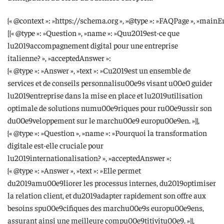
{« @context »: »https://schema.org », »@type »: »FAQPage », »mainEn
[{« @type »: »Question », »name »: »Quu2019est-ce que
lu2019accompagnement digital pour une entreprise
italienne? », »acceptedAnswer »:
{« @type »: »Answer », »text »: »Cu2019est un ensemble de
services et de conseils personnalisu00e9s visant u00e0 guider
lu2019entreprise dans la mise en place et lu2019utilisation
optimale de solutions numu00e9riques pour ru00e9ussir son
du00e9veloppement sur le marchu00e9 europu00e9en. »}},
{« @type »: »Question », »name »: »Pourquoi la transformation
digitale est-elle cruciale pour
lu2019internationalisation? », »acceptedAnswer »:
{« @type »: »Answer », »text »: »Elle permet
du2019amu00e9liorer les processus internes, du2019optimiser
la relation client, et du2019adapter rapidement son offre aux
besoins spu00e9cifiques des marchu00e9s europu00e9ens,
assurant ainsi une meilleure compu00e9titivitu00e9. »}},