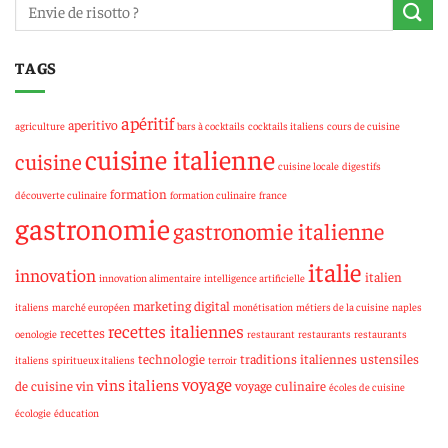
TAGS
apéritif
aperitivo
agriculture
bars à cocktails
cocktails italiens
cours de cuisine
cuisine italienne
cuisine
cuisine locale
digestifs
formation
découverte culinaire
formation culinaire
france
gastronomie
gastronomie italienne
italie
innovation
italien
innovation alimentaire
intelligence artificielle
marketing digital
italiens
marché européen
monétisation
métiers de la cuisine
naples
recettes italiennes
recettes
oenologie
restaurant
restaurants
restaurants
technologie
traditions italiennes
ustensiles
italiens
spiritueux italiens
terroir
voyage
vins italiens
de cuisine
vin
voyage culinaire
écoles de cuisine
écologie
éducation