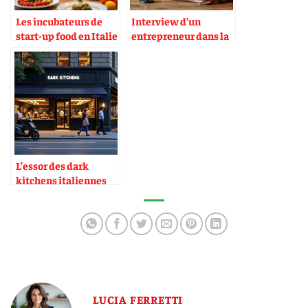
Les incubateurs de
Interview d’un
start-up food en Italie
entrepreneur dans la
charcuterie italienne
L’essor des dark
kitchens italiennes
en zone urbaine
LUCIA FERRETTI