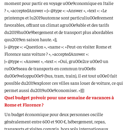
moment pour partir en voyage u00e9conomique en Italie
? », »acceptedAnswer »:{« @type »: »Answer », »text »: »Le
printemps et lu2019automne sont particuliu00e8rement
favorables, offrant un climat agru00e9able et des tarifs
du2019hu00e9bergement et de transport plus abordables
quu2019en saison haute. »}},
{« @type »: »Question », »name »: »Peut-on visiter Rome et
Florence sans voiture ? », »acceptedAnswer »:
{« @type »: »Answer », »text »: »Oui, gru00e2ce u00e0 un
ru00e9seau de transports en commun tru00e8s
du00e9veloppu00e9 (bus, tram, train), il est tout u00e0 fait
possible du2019explorer ces villes sans louer de voiture, ce qui
permet aussi du2019u00e9conomiser. »}}]}
Quel budget prévoir pour une semaine de vacances à
Rome et Florence ?
Un budget économique pour deux personnes oscille
généralement entre 600 et 900 €, hébergement, repas,
transports et visites compris, hors vols internationaux.