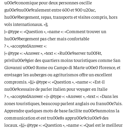
u00e9conomique pour deux personnes oscille
gu00e9nu00e9ralement entre 600 et 900 u20ac,
hu00e9bergement, repas, transports et visites compris, hors
vols internationaux. »}},
{« @type »: »Question », »name »: »Comment trouver un
hu00e9bergement pas cher mais confortable
? », »acceptedAnswer »:
{« @type »: »Answer », »text »: »Ru00e9server tu00f4t,
privilu00e9gier des quartiers moins touristiques comme San
Giovanni u00e0 Rome ou Campo di Marte u00e0 Florence, et
envisager les auberges ou agriturismos offre un excellent
compromis. »}},{« @type »: »Question », »name »: »Est-il
nu00e9cessaire de parler italien pour voyager en Italie
? », »acceptedAnswer »:{« @type »: »Answer », »text »: »Dans les
zones touristiques, beaucoup parlent anglais ou franu00e7ais.
Apprendre quelques mots de base facilite nu00e9anmoins la
communication et est tru00e8s appru00e9ciu00e9 des
locaux. »}},{« @type »: »Question », »name »: »Quel est le meilleur