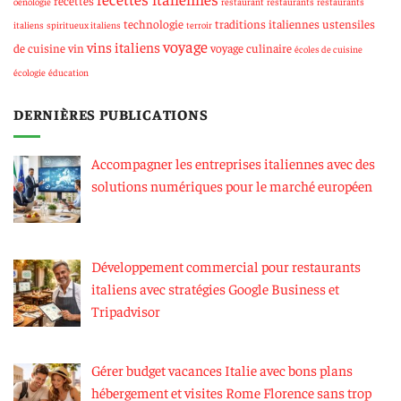
recettes
oenologie
restaurant
restaurants
restaurants
technologie
traditions italiennes
ustensiles
italiens
spiritueux italiens
terroir
voyage
vins italiens
de cuisine
vin
voyage culinaire
écoles de cuisine
écologie
éducation
DERNIÈRES PUBLICATIONS
Accompagner les entreprises italiennes avec des
solutions numériques pour le marché européen
Développement commercial pour restaurants
italiens avec stratégies Google Business et
Tripadvisor
Gérer budget vacances Italie avec bons plans
hébergement et visites Rome Florence sans trop