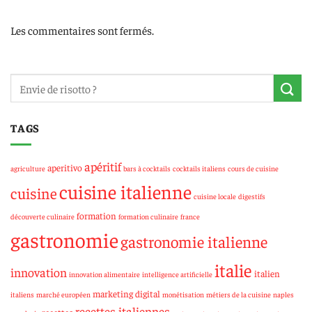
Les commentaires sont fermés.
TAGS
apéritif
aperitivo
agriculture
bars à cocktails
cocktails italiens
cours de cuisine
cuisine italienne
cuisine
cuisine locale
digestifs
formation
découverte culinaire
formation culinaire
france
gastronomie
gastronomie italienne
italie
innovation
italien
innovation alimentaire
intelligence artificielle
marketing digital
italiens
marché européen
monétisation
métiers de la cuisine
naples
recettes italiennes