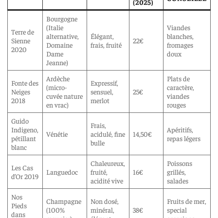
(2025)
Bourgogne
(Italie
Viandes
Terre de
alternative,
Élégant,
blanches,
Sienne
22€
Domaine
frais, fruité
fromages
2020
Dame
doux
Jeanne)
Ardèche
Plats de
Fonte des
Expressif,
(micro-
caractère,
Neiges
sensuel,
25€
cuvée nature
viandes
2018
merlot
en vrac)
rouges
Guido
Frais,
Indigeno,
Apéritifs,
Vénétie
acidulé, fine
14,50€
pétillant
repas légers
bulle
blanc
Chaleureux,
Poissons
Les Cas
Languedoc
fruité,
16€
grillés,
d’Or 2019
acidité vive
salades
Nos
Champagne
Non dosé,
Fruits de mer,
Pieds
(100%
minéral,
38€
special
dans