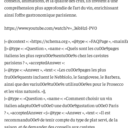
conseils, animations, et la qualité des crus, ils invitent à une
compréhension plus approfondie de l’art du vin, enrichissant
ainsi l’offre gastronomique parisienne.
https://www.youtube.com/watch?v=_36bHzl-PV0
{« @context »: »https://schema.org », »@type »: »FAQPage », »mainEn
[{« @type »: »Question », »name »: »Quels sont les cu00e9pages
italiens les plus repru00e9sentu00e9s chez les cavistes
parisiens ? », »acceptedAnswer »:
{« @type »: »Answer », »text »: »Les cu00e9pages les plus
fru00e9quents incluent le Nebbiolo, le Sangiovese, le Barbera,
ainsi que des variu00e9tu00e9s utilisu00e9es pour le Prosecco
et les vins naturels. »}},
{« @type »: »Question », »name »: »Comment choisir un vin
italien adaptu00e9 u00e0 une du00e9gustation u00e0 Paris
? », »acceptedAnswer »:{« @type »: »Answer », »text »: »Il est
recommandu00e9 de tenir compte du type de plat servi, de la
saison, et de demander des conseils aux cavistes