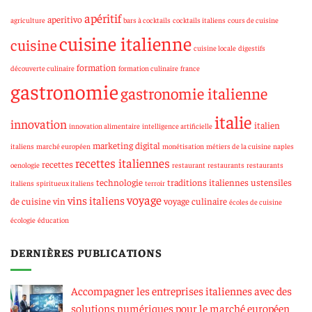
apéritif
aperitivo
agriculture
bars à cocktails
cocktails italiens
cours de cuisine
cuisine italienne
cuisine
cuisine locale
digestifs
formation
découverte culinaire
formation culinaire
france
gastronomie
gastronomie italienne
italie
innovation
italien
innovation alimentaire
intelligence artificielle
marketing digital
italiens
marché européen
monétisation
métiers de la cuisine
naples
recettes italiennes
recettes
oenologie
restaurant
restaurants
restaurants
technologie
traditions italiennes
ustensiles
italiens
spiritueux italiens
terroir
voyage
vins italiens
de cuisine
vin
voyage culinaire
écoles de cuisine
écologie
éducation
DERNIÈRES PUBLICATIONS
Accompagner les entreprises italiennes avec des
solutions numériques pour le marché européen