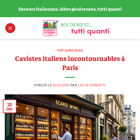
Passer
Saveurs italiennes, idées généreuses, tutti quanti
au
contenu
TOP ADRESSES
Cavistes italiens incontournables à
Paris
PUBLIÉ LE
25/12/2025
PAR
LUCIA FERRETTI
25
Déc