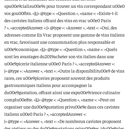
spu00e9cialisu00e9s pour trouver un vin correspondant u00e0
vos gou00fbts. »}},{« @type »: »Question », »name »: »Existe-t-il
des cavistes italiens offrant des vins en vrac u00e0 Paris
? », »acceptedAnswer »:{« @type »: »Answer », »text »: »Oui, des
adresses comme En Vrac proposent une gamme de vins italiens
en vrac, favorisant une consommation plus responsable et
u00e9conomique. »}},{« @type »: »Question », »name »: »Quels
sont les avantages du2019acheter son vin italien dans une
u00e9picerie italienne u00e0 Paris ? », »acceptedAnswer »:
{« @type »: »Answer », »text »: »Outre la disponibilitu00e9 de vins
rares, ces u00e9piceries proposent souvent des produits
gastronomiques italiens pour accompagner la
du00e9gustation, offrant ainsi une expu00e9rience culinaire
complu00e8te. »}},{« @type »: »Question », »name »: »Peut-on
organiser une du00e9gustation privu00e9e dans ces cavistes
italiens u00e0 Paris ? », »acceptedAnswer »:
{« @type »: »Answer », »text »: »De nombreux cavistes proposent
des ateliers ou des du00e9gustations privu00e9es, idu00e9ales