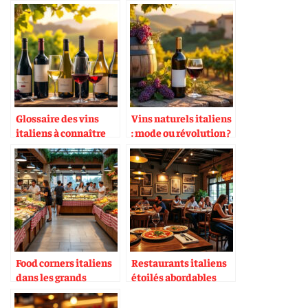
Glossaire des vins
Vins naturels italiens
italiens à connaître
: mode ou révolution ?
Food corners italiens
Restaurants italiens
dans les grands
étoilés abordables
magasins