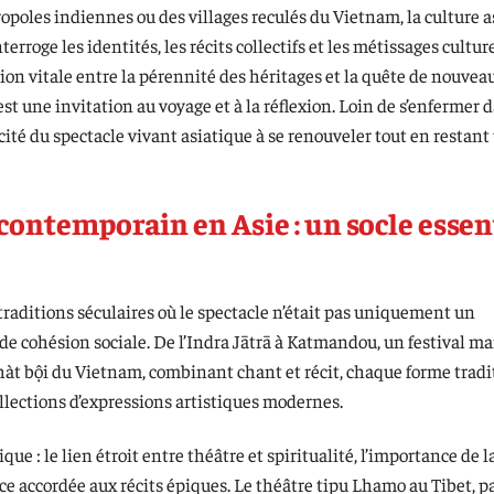
ropoles indiennes ou des villages reculés du Vietnam, la culture 
rroge les identités, les récits collectifs et les métissages culture
on vitale entre la pérennité des héritages et la quête de nouvea
 une invitation au voyage et à la réflexion. Loin de s’enfermer 
ité du spectacle vivant asiatique à se renouveler tout en restant
 contemporain en Asie : un socle essen
raditions séculaires où le spectacle n’était pas uniquement un
de cohésion sociale. De l’Indra Jātrā à Katmandou, un festival m
e hàt bội du Vietnam, combinant chant et récit, chaque forme trad
lections d’expressions artistiques modernes.
ue : le lien étroit entre théâtre et spiritualité, l’importance de 
ace accordée aux récits épiques. Le théâtre tipu Lhamo au Tibet, p