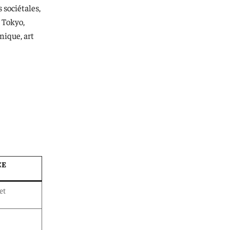
 sociétales,
e Tokyo,
nique, art
CE
et