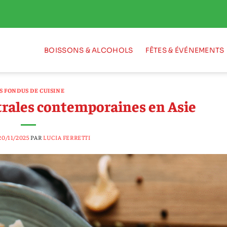
BOISSONS & ALCOHOLS
FÊTES & ÉVÉNEMENTS
S FONDUS DE CUISINE
trales contemporaines en Asie
20/11/2025
PAR
LUCIA FERRETTI