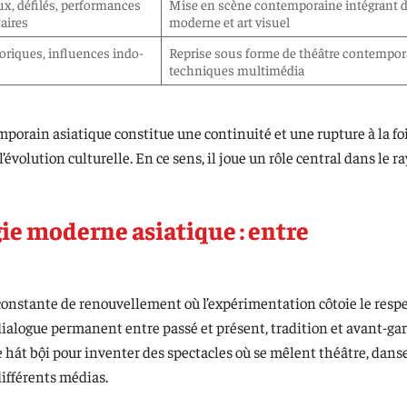
ux, défilés, performances
Mise en scène contemporaine intégrant 
ires
moderne et art visuel
riques, influences indo-
Reprise sous forme de théâtre contempor
techniques multimédia
mporain asiatique constitue une continuité et une rupture à la fo
l’évolution culturelle. En ce sens, il joue un rôle central dans le
ie moderne asiatique : entre
constante de renouvellement où l’expérimentation côtoie le respe
n dialogue permanent entre passé et présent, tradition et avant-gar
 hát bội pour inventer des spectacles où se mêlent théâtre, danse
différents médias.