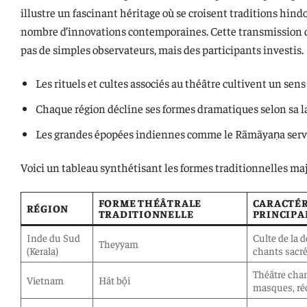
illustre un fascinant héritage où se croisent traditions hind
nombre d’innovations contemporaines. Cette transmission cu
pas de simples observateurs, mais des participants investis.
Les rituels et cultes associés au théâtre cultivent un s
Chaque région décline ses formes dramatiques selon sa lan
Les grandes épopées indiennes comme le Rāmāyaṇa serve
Voici un tableau synthétisant les formes traditionnelles ma
FORME THÉÂTRALE
CARACTÉR
RÉGION
TRADITIONNELLE
PRINCIPA
Inde du Sud
Culte de la d
Theyyam
(Kerala)
chants sacr
Théâtre chan
Vietnam
Hát bội
masques, réc