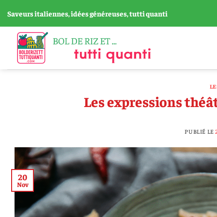
Passer
Saveurs italiennes, idées généreuses, tutti quanti
au
contenu
LE
Les expressions théâ
PUBLIÉ LE
20
Nov