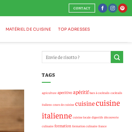
CONTACT
MATÉRIEL DE CUISINE
TOP ADRESSES
TAGS
apéritif
aperitivo
agriculture
bars à cocktails
cocktails
cuisine
cuisine
italiens
cours de cuisine
italienne
cuisine locale
digestifs
découverte
formation
culinaire
formation culinaire
france