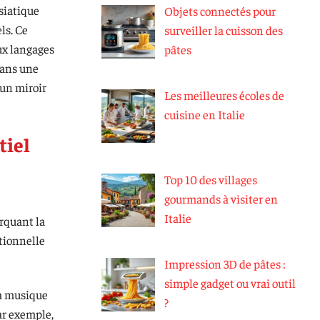
asiatique
Objets connectés pour
ls. Ce
surveiller la cuisson des
ux langages
pâtes
dans une
 un miroir
Les meilleures écoles de
cuisine en Italie
tiel
Top 10 des villages
gourmands à visiter en
Italie
arquant la
itionnelle
Impression 3D de pâtes :
simple gadget ou vrai outil
la musique
?
ar exemple,