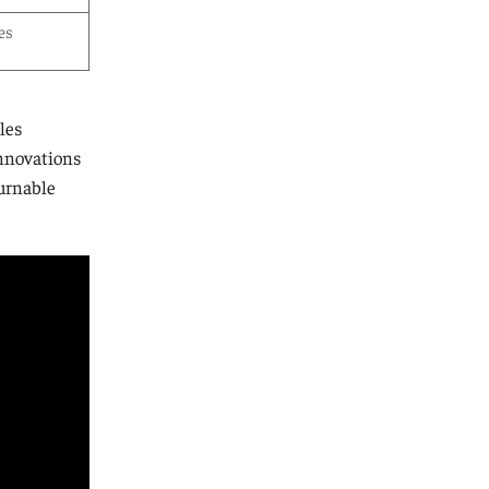
es
les
 innovations
urnable