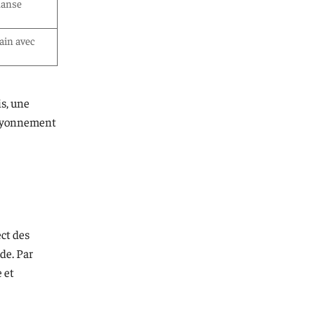
danse
ain avec
is, une
 rayonnement
ct des
de. Par
 et