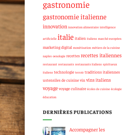
gastronomie
gastronomie italienne
innovation
innovation alimentaire
intelligence
italie
italien
artificielle
italiens
marché européen
marketing digital
monétisation
métiers de la cuisine
recettes italiennes
recettes
naples
oenologie
restaurant
restaurants
restaurants italiens
spiritueux
technologie
traditions italiennes
italiens
terroir
vins italiens
ustensiles de cuisine
vin
voyage
voyage culinaire
écoles de cuisine
écologie
éducation
DERNIÈRES PUBLICATIONS
Accompagner les