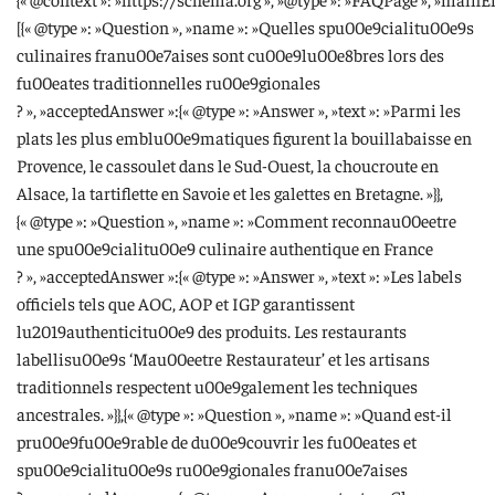
[{« @type »: »Question », »name »: »Quelles spu00e9cialitu00e9s
culinaires franu00e7aises sont cu00e9lu00e8bres lors des
fu00eates traditionnelles ru00e9gionales
? », »acceptedAnswer »:{« @type »: »Answer », »text »: »Parmi les
plats les plus emblu00e9matiques figurent la bouillabaisse en
Provence, le cassoulet dans le Sud-Ouest, la choucroute en
Alsace, la tartiflette en Savoie et les galettes en Bretagne. »}},
{« @type »: »Question », »name »: »Comment reconnau00eetre
une spu00e9cialitu00e9 culinaire authentique en France
? », »acceptedAnswer »:{« @type »: »Answer », »text »: »Les labels
officiels tels que AOC, AOP et IGP garantissent
lu2019authenticitu00e9 des produits. Les restaurants
labellisu00e9s ‘Mau00eetre Restaurateur’ et les artisans
traditionnels respectent u00e9galement les techniques
ancestrales. »}},{« @type »: »Question », »name »: »Quand est-il
pru00e9fu00e9rable de du00e9couvrir les fu00eates et
spu00e9cialitu00e9s ru00e9gionales franu00e7aises