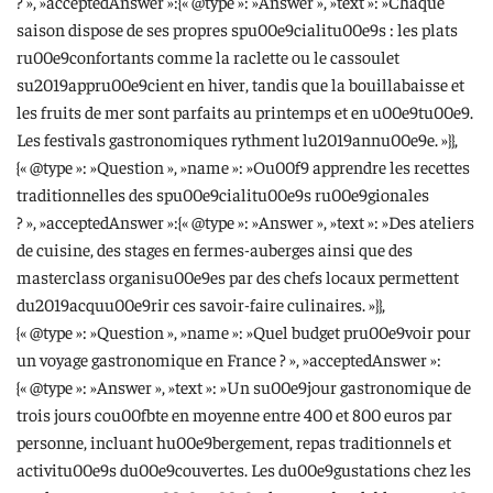
? », »acceptedAnswer »:{« @type »: »Answer », »text »: »Chaque
saison dispose de ses propres spu00e9cialitu00e9s : les plats
ru00e9confortants comme la raclette ou le cassoulet
su2019appru00e9cient en hiver, tandis que la bouillabaisse et
les fruits de mer sont parfaits au printemps et en u00e9tu00e9.
Les festivals gastronomiques rythment lu2019annu00e9e. »}},
{« @type »: »Question », »name »: »Ou00f9 apprendre les recettes
traditionnelles des spu00e9cialitu00e9s ru00e9gionales
? », »acceptedAnswer »:{« @type »: »Answer », »text »: »Des ateliers
de cuisine, des stages en fermes-auberges ainsi que des
masterclass organisu00e9es par des chefs locaux permettent
du2019acquu00e9rir ces savoir-faire culinaires. »}},
{« @type »: »Question », »name »: »Quel budget pru00e9voir pour
un voyage gastronomique en France ? », »acceptedAnswer »:
{« @type »: »Answer », »text »: »Un su00e9jour gastronomique de
trois jours cou00fbte en moyenne entre 400 et 800 euros par
personne, incluant hu00e9bergement, repas traditionnels et
activitu00e9s du00e9couvertes. Les du00e9gustations chez les