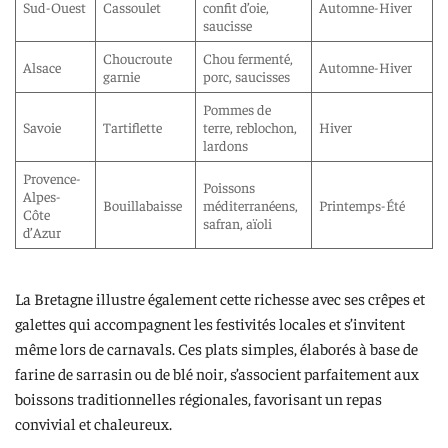
Sud-Ouest
Cassoulet
confit d’oie,
Automne-Hiver
saucisse
Choucroute
Chou fermenté,
Alsace
Automne-Hiver
garnie
porc, saucisses
Pommes de
Savoie
Tartiflette
terre, reblochon,
Hiver
lardons
Provence-
Poissons
Alpes-
Bouillabaisse
méditerranéens,
Printemps-Été
Côte
safran, aïoli
d’Azur
La Bretagne illustre également cette richesse avec ses crêpes et
galettes qui accompagnent les festivités locales et s’invitent
même lors de carnavals. Ces plats simples, élaborés à base de
farine de sarrasin ou de blé noir, s’associent parfaitement aux
boissons traditionnelles régionales, favorisant un repas
convivial et chaleureux.