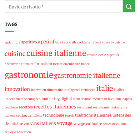
TAGS
apéritif
aperitivo
agriculture
bars à cocktails
cocktails italiens
cours de cuisine
cuisine italienne
cuisine
cuisine locale
digestifs
formation
découverte culinaire
formation culinaire
france
gastronomie
gastronomie italienne
italie
innovation
italien
innovation alimentaire
intelligence artificielle
marketing digital
italiens
marché européen
monétisation
métiers de la cuisine
naples
recettes italiennes
recettes
oenologie
restaurant
restaurants
restaurants
technologie
traditions italiennes
ustensiles
italiens
spiritueux italiens
terroir
voyage
vins italiens
de cuisine
vin
voyage culinaire
écoles de cuisine
écologie
éducation