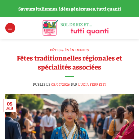
Passer
Saveurs italiennes, idées généreuses, tutti quanti
au
contenu
FÊTES & ÉVÉNEMENTS
Fêtes traditionnelles régionales et
spécialités associées
PUBLIÉ LE
05/07/2026
PAR
LUCIA FERRETTI
05
Juil