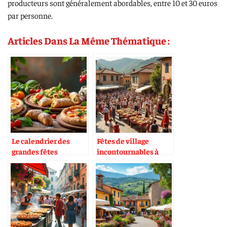
producteurs sont généralement abordables, entre 10 et 30 euros
par personne.
Articles Dans La Même Thématique :
Le calendrier des
Fêtes de village
grandes fêtes
incontournables à
gastronomiques
travers l’Italie
italiennes