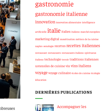
gastronomie
gastronomie italienne
innovation
innovation alimentaire
intelligence
italie
italien
artificielle
italiens
marché européen
marketing digital
monétisation
métiers de la cuisine
recettes italiennes
recettes
naples
oenologie
restaurant
restaurants
restaurants italiens
spiritueux
technologie
traditions italiennes
italiens
terroir
vins italiens
ustensiles de cuisine
vin
voyage
voyage culinaire
écoles de cuisine
écologie
éducation
DERNIÈRES PUBLICATIONS
Accompagner les
ombreuses