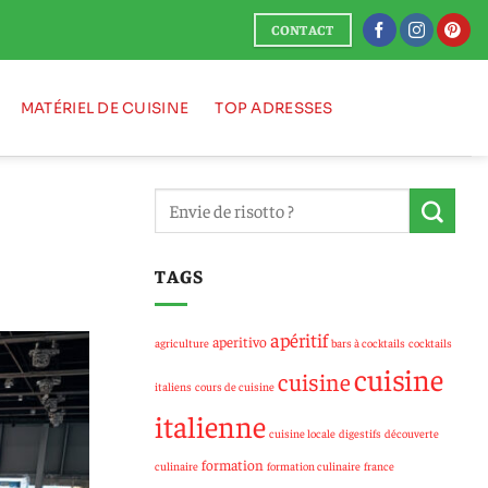
CONTACT
MATÉRIEL DE CUISINE
TOP ADRESSES
TAGS
apéritif
aperitivo
agriculture
bars à cocktails
cocktails
cuisine
cuisine
italiens
cours de cuisine
italienne
cuisine locale
digestifs
découverte
formation
culinaire
formation culinaire
france