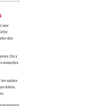
s
ur une
Cette
réer des
antes. On y
es avancées
 les salons
rs foires,
no.
ent notamment