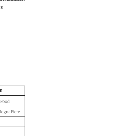
ts
E
oFood
lognaFiere