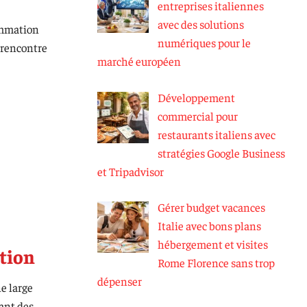
entreprises italiennes
avec des solutions
sommation
numériques pour le
e rencontre
marché européen
Développement
commercial pour
restaurants italiens avec
stratégies Google Business
et Tripadvisor
Gérer budget vacances
Italie avec bons plans
hébergement et visites
ation
Rome Florence sans trop
dépenser
e large
lant des