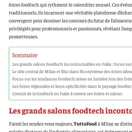
foires foodtech qui rythment le calendrier annuel. Ces évén
traditionnels, ils incarnent une véritable plateforme d’éch
convergent pour dessiner les contours du futur de l’alimentat
privilégiés pour professionnels et passionnés, révélant l’am
prometteuses.
Sommaire
Les grands salons foodtech incontournables en Italie : focus sur
Le rôle central de Milan et Rho dans l’écosystème des foires alim
Focus sur les tendances foodtech mises en lumière lors des foire
Les foires régionales et leurs spécificités dans le paysage foodtec
L’avenir de la foodtech en Italie à travers ses foires et salons
Les grands salons foodtech incontou
Parmi les rendez-vous majeurs,
TuttoFood
à Milan se disti
palette d’acteurs de l’industrie alimentaire, cet événement 