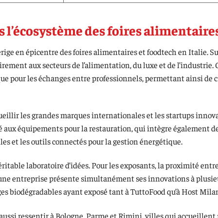
ns l’écosystème des foires alimentaire
’érige en épicentre des foires alimentaires et foodtech en Italie. S
rement aux secteurs de l’alimentation, du luxe et de l’industrie. 
ue pour les échanges entre professionnels, permettant ainsi de c
eillir les grandes marques internationales et les startups innov
ié aux équipements pour la restauration, qui intègre également d
s et les outils connectés pour la gestion énergétique.
itable laboratoire d’idées. Pour les exposants, la proximité entre
 qu’une entreprise présente simultanément ses innovations à plusieu
ges biodégradables ayant exposé tant à TuttoFood qu’à Host Mila
it aussi ressentir à Bologne, Parme et Rimini, villes qui accueill