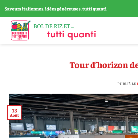
Passer
Saveurs italiennes, idées généreuses, tutti quanti
au
contenu
Tour d’horizon de
PUBLIÉ LE
13
Août