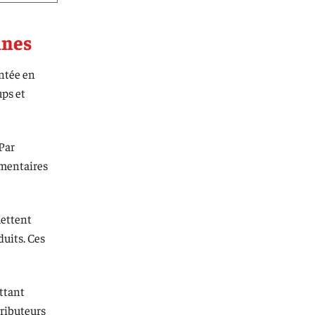
nnes
ontée en
ups et
 Par
imentaires
mettent
duits. Ces
ttant
tributeurs