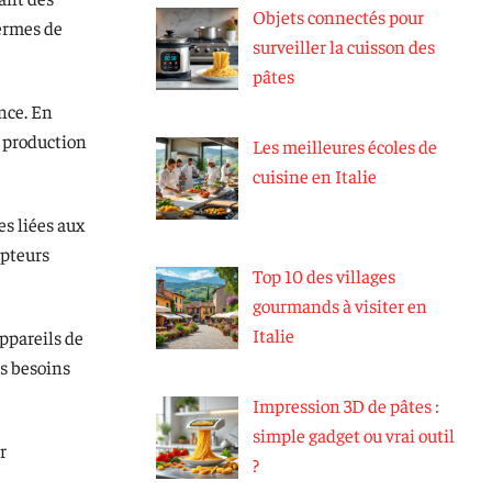
Objets connectés pour
ermes de
surveiller la cuisson des
pâtes
ence. En
a production
Les meilleures écoles de
cuisine en Italie
es liées aux
apteurs
Top 10 des villages
gourmands à visiter en
Italie
ppareils de
es besoins
Impression 3D de pâtes :
simple gadget ou vrai outil
r
?