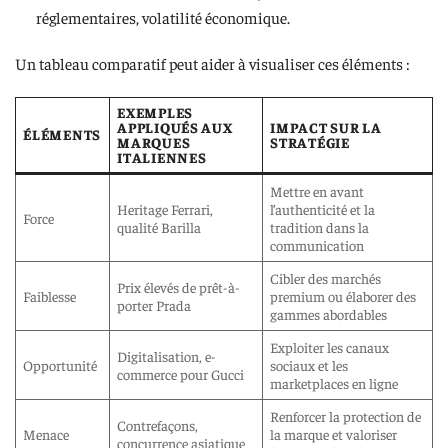
réglementaires, volatilité économique.
Un tableau comparatif peut aider à visualiser ces éléments :
EXEMPLES
APPLIQUÉS AUX
IMPACT SUR LA
ÉLÉMENTS
MARQUES
STRATÉGIE
ITALIENNES
Mettre en avant
Heritage Ferrari,
l’authenticité et la
Force
qualité Barilla
tradition dans la
communication
Cibler des marchés
Prix élevés de prêt-à-
Faiblesse
premium ou élaborer des
porter Prada
gammes abordables
Exploiter les canaux
Digitalisation, e-
Opportunité
sociaux et les
commerce pour Gucci
marketplaces en ligne
Renforcer la protection de
Contrefaçons,
Menace
la marque et valoriser
concurrence asiatique