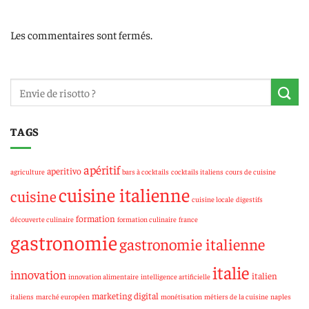
Les commentaires sont fermés.
TAGS
apéritif
aperitivo
agriculture
bars à cocktails
cocktails italiens
cours de cuisine
cuisine italienne
cuisine
cuisine locale
digestifs
formation
découverte culinaire
formation culinaire
france
gastronomie
gastronomie italienne
italie
innovation
italien
innovation alimentaire
intelligence artificielle
marketing digital
italiens
marché européen
monétisation
métiers de la cuisine
naples