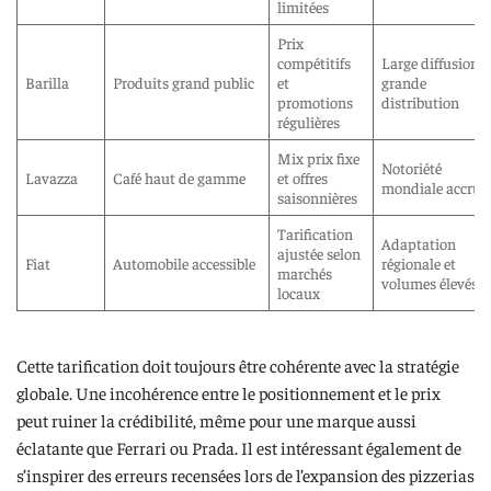
limitées
Prix
compétitifs
Large diffusion 
Barilla
Produits grand public
et
grande
promotions
distribution
régulières
Mix prix fixe
Notoriété
Lavazza
Café haut de gamme
et offres
mondiale accrue
saisonnières
Tarification
Adaptation
ajustée selon
Fiat
Automobile accessible
régionale et
marchés
volumes élevés
locaux
Cette tarification doit toujours être cohérente avec la stratégie
globale. Une incohérence entre le positionnement et le prix
peut ruiner la crédibilité, même pour une marque aussi
éclatante que Ferrari ou Prada. Il est intéressant également de
s’inspirer des erreurs recensées lors de l’expansion des pizzerias