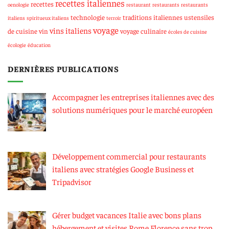
recettes italiennes
recettes
oenologie
restaurant
restaurants
restaurants
technologie
traditions italiennes
ustensiles
italiens
spiritueux italiens
terroir
voyage
vins italiens
de cuisine
vin
voyage culinaire
écoles de cuisine
écologie
éducation
DERNIÈRES PUBLICATIONS
Accompagner les entreprises italiennes avec des
solutions numériques pour le marché européen
Développement commercial pour restaurants
italiens avec stratégies Google Business et
Tripadvisor
Gérer budget vacances Italie avec bons plans
hébergement et visites Rome Florence sans trop