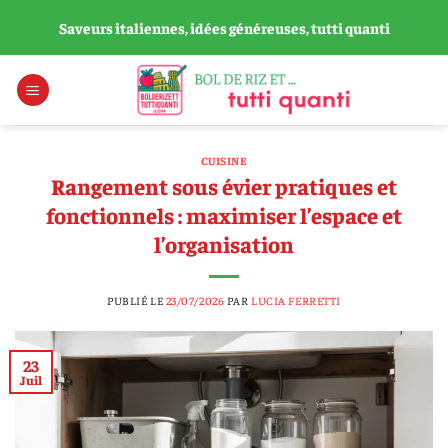
Passer
Saveurs italiennes, idées généreuses, tutti quanti
au
contenu
CUISINE
Rangement sous évier pratiques et
fonctionnels : maximiser l’espace et
l’organisation
PUBLIÉ LE
23/07/2026
PAR
LUCIA FERRETTI
23
Juil