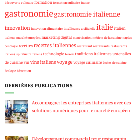
formation
découverte culinaire
formation culinaire
france
gastronomie
gastronomie italienne
italie
innovation
italien
innovation alimentaire
intelligence artificielle
marketing digital
italiens
marché européen
monétisation
métiers de la cuisine
naples
recettes italiennes
recettes
oenologie
restaurant
restaurants
restaurants
technologie
traditions italiennes
ustensiles
italiens
spiritueux italiens
terroir
voyage
vins italiens
de cuisine
vin
voyage culinaire
écoles de cuisine
écologie
éducation
DERNIÈRES PUBLICATIONS
Accompagner les entreprises italiennes avec des
solutions numériques pour le marché européen
Développement commercial pour restaurants