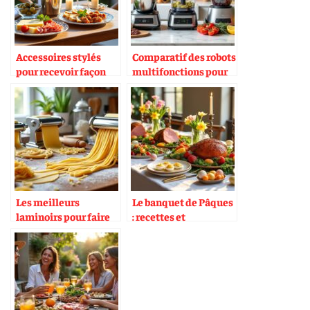
Accessoires stylés
Comparatif des robots
pour recevoir façon
multifonctions pour
aperitivo chic
la cuisine
méditerranéenne
Les meilleurs
Le banquet de Pâques
laminoirs pour faire
: recettes et
ses pâtes maison
organisation