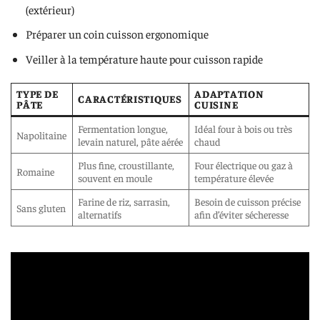
(extérieur)
Préparer un coin cuisson ergonomique
Veiller à la température haute pour cuisson rapide
TYPE DE
ADAPTATION
CARACTÉRISTIQUES
PÂTE
CUISINE
Fermentation longue,
Idéal four à bois ou très
Napolitaine
levain naturel, pâte aérée
chaud
Plus fine, croustillante,
Four électrique ou gaz à
Romaine
souvent en moule
température élevée
Farine de riz, sarrasin,
Besoin de cuisson précise
Sans gluten
alternatifs
afin d’éviter sécheresse