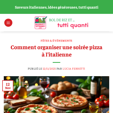
Passer
Saveurs italiennes, idées généreuses, tutti quanti
au
contenu
FÊTES & ÉVÉNEMENTS
Comment organiser une soirée pizza
à l’italienne
PUBLIÉ LE
12/11/2025
PAR
LUCIA FERRETTI
12
Nov