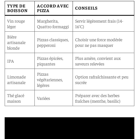
TYPE DE
ACCORD AVEC
CONSEILS
BOISSON
PIZZA
Vin rouge
Margherita,
Servir légèrement frais (14-
léger
Quattro formaggi
16°C)
Bière
Pizzas classiques,
Choisir une force modérée
artisanale
pepperoni
pour ne pas masquer
blonde
Pizzas épicées,
Plus amère, convient aux
IPA
piquantes
saveurs relevées
Pizzas
Limonade
Option rafraîchissante et peu
végétariennes,
artisanale
sucrée
légères
Thé glacé
Préparer avec des herbes
Variées
maison
fraîches (menthe, basilic)