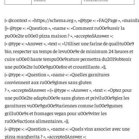
{« @context »: »https://schema.org », »@type »: »FAQPage », »mainEn
[{« @type »: »Question », »name »: »Comment ru00e9ussir la
pu00e2te u00e0 pizza maison ? », »acceptedAnswer »:
{« @type »: »Answer », »text »: »Utiliser une farine de qualitu00e9
bio, respecter un temps de levu00e9e de minimum 24 heures et
cuire u00e0 haute tempu00e9rature permettra du2019obtenir
une pu00e2te lu00e9gu00e8re et croustillante. »}},
{« @type »: »Question », »name »: »Quelles garnitures
conviennent aux ru00e9gimes sans gluten
? », »acceptedAnswer »:{« @type »: »Answer », »text »: »Optez pour
une pu00e2te adaptu00e9e sans gluten et privilu00e9giez les
garnitures vu00e9gu00e9tariennes comme lu00e9gumes
grillu00e9s et fromages vegan pour u00e9viter les
ru00e9actions alimentaires. »}},
{« @type »: »Question », »name »: »Quels vins associer avec une
pizza margherita ? », »acceptedAnswer »: