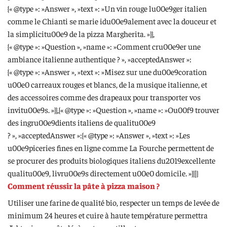
{« @type »: »Answer », »text »: »Un vin rouge lu00e9ger italien
comme le Chianti se marie idu00e9alement avec la douceur et
la simplicitu00e9 de la pizza Margherita. »}},
{« @type »: »Question », »name »: »Comment cru00e9er une
ambiance italienne authentique ? », »acceptedAnswer »:
{« @type »: »Answer », »text »: »Misez sur une du00e9coration
u00e0 carreaux rouges et blancs, de la musique italienne, et
des accessoires comme des drapeaux pour transporter vos
invitu00e9s. »}},{« @type »: »Question », »name »: »Ou00f9 trouver
des ingru00e9dients italiens de qualitu00e9
? », »acceptedAnswer »:{« @type »: »Answer », »text »: »Les
u00e9piceries fines en ligne comme La Fourche permettent de
se procurer des produits biologiques italiens du2019excellente
qualitu00e9, livru00e9s directement u00e0 domicile. »}}]}
Comment réussir la pâte à pizza maison ?
Utiliser une farine de qualité bio, respecter un temps de levée de
minimum 24 heures et cuire à haute température permettra