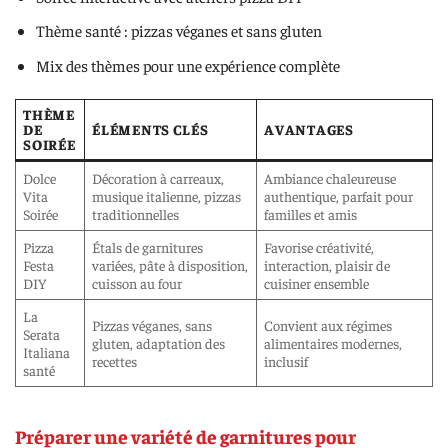
Thème santé : pizzas véganes et sans gluten
Mix des thèmes pour une expérience complète
THÈME
DE
ÉLÉMENTS CLÉS
AVANTAGES
SOIRÉE
Dolce
Décoration à carreaux,
Ambiance chaleureuse
Vita
musique italienne, pizzas
authentique, parfait pour
Soirée
traditionnelles
familles et amis
Pizza
Étals de garnitures
Favorise créativité,
Festa
variées, pâte à disposition,
interaction, plaisir de
DIY
cuisson au four
cuisiner ensemble
La
Pizzas véganes, sans
Convient aux régimes
Serata
gluten, adaptation des
alimentaires modernes,
Italiana
recettes
inclusif
santé
Préparer une variété de garnitures pour