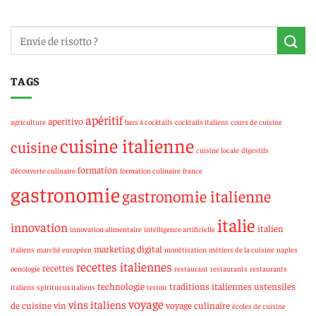
TAGS
apéritif
aperitivo
agriculture
bars à cocktails
cocktails italiens
cours de cuisine
cuisine italienne
cuisine
cuisine locale
digestifs
formation
découverte culinaire
formation culinaire
france
gastronomie
gastronomie italienne
italie
innovation
italien
innovation alimentaire
intelligence artificielle
marketing digital
italiens
marché européen
monétisation
métiers de la cuisine
naples
recettes italiennes
recettes
oenologie
restaurant
restaurants
restaurants
technologie
traditions italiennes
ustensiles
italiens
spiritueux italiens
terroir
voyage
vins italiens
de cuisine
vin
voyage culinaire
écoles de cuisine