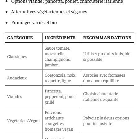
Options viande : pancetta, poulet, charcuterie italienne
Alternatives végétariennes et véganes
Fromages variés et bio
CATÉGORIE
INGRÉDIENTS
RECOMMANDATIONS
Sauce tomate,
mozzarella,
Utiliser produits frais, bio
Classiques
champignons,
si possible
jambon
Gorgonzola, noix,
Associer avec fromages
Audacieux
roquette, figue
doux pour équilibre
Pancetta,
Choisir charcuterie
Viandes
pepperoni, poulet
italienne de qualité
grillé
Poivrons,
artichauts,
Prévoir plusieurs options
Végétarien/Végan
courgettes,
pour inclusivité
fromages vegan
Mozzarella,