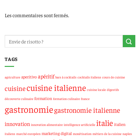
Les commentaires sont fermés.
TAGS
apéritif
aperitivo
agriculture
bars à cocktails
cocktails italiens
cours de cuisine
cuisine italienne
cuisine
cuisine locale
digestifs
formation
découverte culinaire
formation culinaire
france
gastronomie
gastronomie italienne
italie
innovation
italien
innovation alimentaire
intelligence artificielle
marketing digital
italiens
marché européen
monétisation
métiers de la cuisine
naples