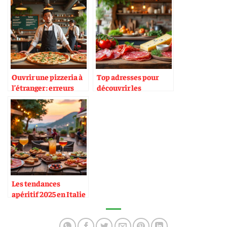
Ouvrir une pizzeria à
Top adresses pour
l’étranger : erreurs
découvrir les
fréquentes
charcuteries
italiennes
Les tendances
apéritif 2025 en Italie