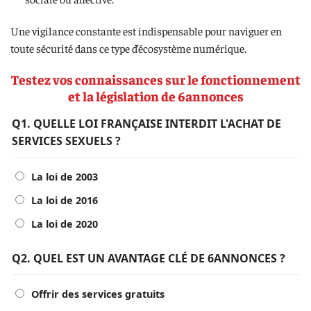
Une vigilance constante est indispensable pour naviguer en
toute sécurité dans ce type d’écosystème numérique.
Testez vos connaissances sur le fonctionnement
et la législation de 6annonces
Testez
Q1. QUELLE LOI FRANÇAISE INTERDIT L'ACHAT DE
vos
SERVICES SEXUELS ?
connaissances
en
La loi de 2003
choisissant
La loi de 2016
la
La loi de 2020
bonne
réponse
Q2. QUEL EST UN AVANTAGE CLÉ DE 6ANNONCES ?
pour
chaque
Offrir des services gratuits
question