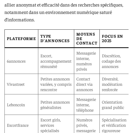
allier anonymat et efficacité dans des recherches spécifiques,
notamment dans un environnement numérique saturé
d’informations.
MOYENS
TYPE
FOCUS EN
PLATEFORME
DE
D’ANNONCES
2025
CONTACT
Messagerie
Escort,
Discrétion,
interne,
6annonces
accompagnement
codage des
numéros
rémunéré
annonces
privés
Petites annonces
Contact
Diversité,
Vivastreet
variées, y compris
direct via
modération
rencontre
annonces
renforcée
Messagerie
Petites annonces
Orientation
Leboncoin
interne,
généralistes
grand public
téléphone
Escort girls,
Numéros
Spécialisation
Escortfrance
services
privés,
et vérification
spécialisés
messagerie
rigoureuse