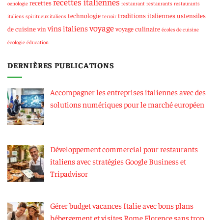
recettes italiennes
recettes
oenologie
restaurant
restaurants
restaurants
technologie
traditions italiennes
ustensiles
italiens
spiritueux italiens
terroir
voyage
vins italiens
de cuisine
vin
voyage culinaire
écoles de cuisine
écologie
éducation
DERNIÈRES PUBLICATIONS
Accompagner les entreprises italiennes avec des
solutions numériques pour le marché européen
Développement commercial pour restaurants
italiens avec stratégies Google Business et
Tripadvisor
Gérer budget vacances Italie avec bons plans
hébergement et visites Rome Florence sans trop