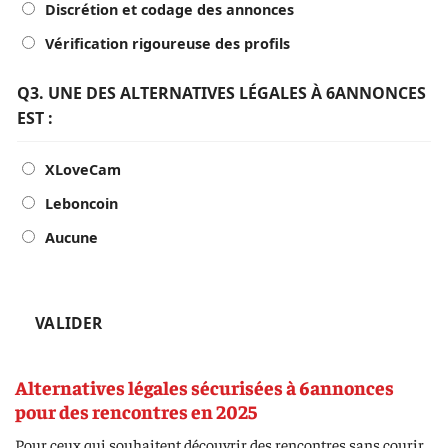
puis
Discrétion et codage des annonces
cliquez
Vérification rigoureuse des profils
sur
Valider.
Q3. UNE DES ALTERNATIVES LÉGALES À 6ANNONCES
EST :
XLoveCam
Leboncoin
Aucune
VALIDER
Alternatives légales sécurisées à 6annonces
pour des rencontres en 2025
Pour ceux qui souhaitent découvrir des rencontres sans courir