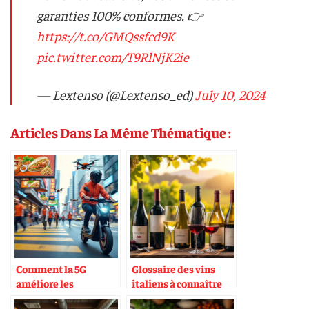
garanties 100% conformes. 👉
https://t.co/GMQssfcd9K
pic.twitter.com/T9RlNjK2ie
— Lextenso (@Lextenso_ed)
July 10, 2024
Articles Dans La Même Thématique :
Comment la 5G
Glossaire des vins
améliore les
italiens à connaître
livraisons de plats