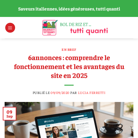
Passer
Saveurs italiennes, idées généreuses, tutti quanti
au
contenu
EN BREF
6annonces : comprendre le
fonctionnement et les avantages du
site en 2025
PUBLIÉ LE
09/09/2020
PAR
LUCIA FERRETTI
09
Sep