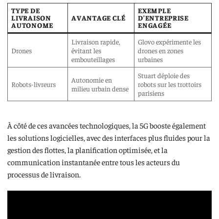
TYPE DE
EXEMPLE
LIVRAISON
AVANTAGE CLÉ
D’ENTREPRISE
AUTONOME
ENGAGÉE
Livraison rapide,
Glovo expérimente les
Drones
évitant les
drones en zones
embouteillages
urbaines
Stuart déploie des
Autonomie en
Robots-livreurs
robots sur les trottoirs
milieu urbain dense
parisiens
À côté de ces avancées technologiques, la 5G booste également
les solutions logicielles, avec des interfaces plus fluides pour la
gestion des flottes, la planification optimisée, et la
communication instantanée entre tous les acteurs du
processus de livraison.