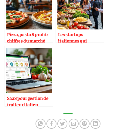
Pizza, pasta & profit :
Les startups
chiffres du marché
italiennes qui
européen
exportent leurs
modèles culinaires
SaaS pour gestion de
traiteur italien