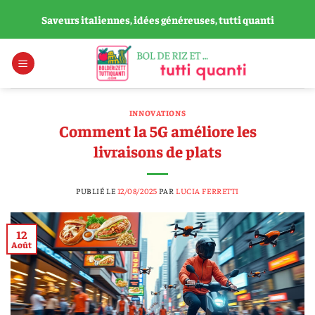
Passer
Saveurs italiennes, idées généreuses, tutti quanti
au
contenu
INNOVATIONS
Comment la 5G améliore les
livraisons de plats
PUBLIÉ LE
12/08/2025
PAR
LUCIA FERRETTI
12
Août