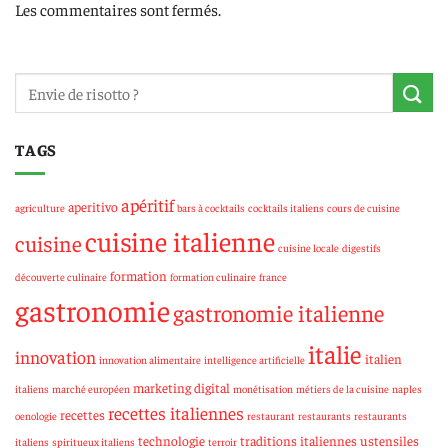
Les commentaires sont fermés.
TAGS
apéritif
aperitivo
agriculture
bars à cocktails
cocktails italiens
cours de cuisine
cuisine italienne
cuisine
cuisine locale
digestifs
formation
découverte culinaire
formation culinaire
france
gastronomie
gastronomie italienne
italie
innovation
italien
innovation alimentaire
intelligence artificielle
marketing digital
italiens
marché européen
monétisation
métiers de la cuisine
naples
recettes italiennes
recettes
oenologie
restaurant
restaurants
restaurants
technologie
traditions italiennes
ustensiles
italiens
spiritueux italiens
terroir