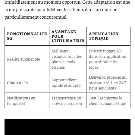
immédiatement au moment opportun. Cette adaptation est une
arme puissante pour fidéliser les clients dans un marché
particulièrement concurrentiel.
AVANTAGE
FONCTIONNALITÉ
APPLICATION
POUR
5G
TYPIQUE
L’UTILISATEUR
Meilleure
Epicery intègre AR
visualisation des
dans son application
Réalité augmentée
plats et choix
pour simuler les
éclairés
repas
Deliveroo propose un
Support client
Chatbots IA
assistant virtuel 24/7
rapide et adapté
pour ses clients
Notifications en
Transparence du
Just Eat informe le
temps réel
suivi de livraison
client à chaque étape