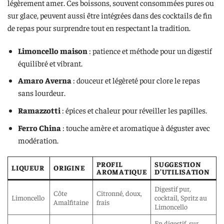
légèrement amer. Ces boissons, souvent consommées pures ou
sur glace, peuvent aussi être intégrées dans des cocktails de fin
de repas pour surprendre tout en respectant la tradition.
Limoncello maison
: patience et méthode pour un digestif
équilibré et vibrant.
Amaro Averna
: douceur et légèreté pour clore le repas
sans lourdeur.
Ramazzotti
: épices et chaleur pour réveiller les papilles.
Ferro China
: touche amère et aromatique à déguster avec
modération.
PROFIL
SUGGESTION
LIQUEUR
ORIGINE
AROMATIQUE
D’UTILISATION
Digestif pur,
Côte
Citronné, doux,
Limoncello
cocktail, Spritz au
Amalfitaine
frais
Limoncello
En digestif, sur