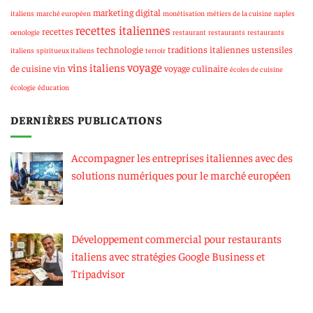
marketing digital
italiens
marché européen
monétisation
métiers de la cuisine
naples
recettes italiennes
recettes
oenologie
restaurant
restaurants
restaurants
technologie
traditions italiennes
ustensiles
italiens
spiritueux italiens
terroir
voyage
vins italiens
de cuisine
vin
voyage culinaire
écoles de cuisine
écologie
éducation
DERNIÈRES PUBLICATIONS
Accompagner les entreprises italiennes avec des
solutions numériques pour le marché européen
Développement commercial pour restaurants
italiens avec stratégies Google Business et
Tripadvisor