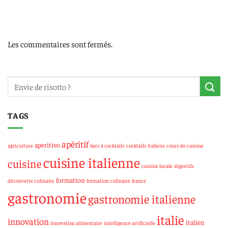
Les commentaires sont fermés.
TAGS
apéritif
aperitivo
agriculture
bars à cocktails
cocktails italiens
cours de cuisine
cuisine italienne
cuisine
cuisine locale
digestifs
formation
découverte culinaire
formation culinaire
france
gastronomie
gastronomie italienne
italie
innovation
italien
innovation alimentaire
intelligence artificielle