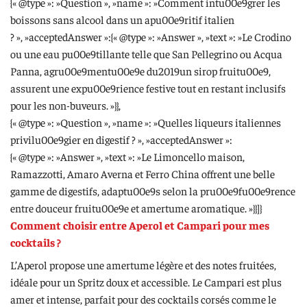
{« @type »: »Question », »name »: »Comment intu00e9grer les
boissons sans alcool dans un apu00e9ritif italien
? », »acceptedAnswer »:{« @type »: »Answer », »text »: »Le Crodino
ou une eau pu00e9tillante telle que San Pellegrino ou Acqua
Panna, agru00e9mentu00e9e du2019un sirop fruitu00e9,
assurent une expu00e9rience festive tout en restant inclusifs
pour les non-buveurs. »}},
{« @type »: »Question », »name »: »Quelles liqueurs italiennes
privilu00e9gier en digestif ? », »acceptedAnswer »:
{« @type »: »Answer », »text »: »Le Limoncello maison,
Ramazzotti, Amaro Averna et Ferro China offrent une belle
gamme de digestifs, adaptu00e9s selon la pru00e9fu00e9rence
entre douceur fruitu00e9e et amertume aromatique. »}}]}
Comment choisir entre Aperol et Campari pour mes
cocktails ?
L’Aperol propose une amertume légère et des notes fruitées,
idéale pour un Spritz doux et accessible. Le Campari est plus
amer et intense, parfait pour des cocktails corsés comme le