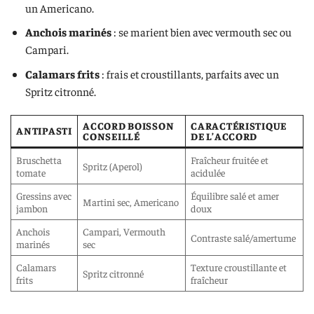
un Americano.
Anchois marinés
: se marient bien avec vermouth sec ou
Campari.
Calamars frits
: frais et croustillants, parfaits avec un
Spritz citronné.
ACCORD BOISSON
CARACTÉRISTIQUE
ANTIPASTI
CONSEILLÉ
DE L’ACCORD
Bruschetta
Fraîcheur fruitée et
Spritz (Aperol)
tomate
acidulée
Gressins avec
Équilibre salé et amer
Martini sec, Americano
jambon
doux
Anchois
Campari, Vermouth
Contraste salé/amertume
marinés
sec
Calamars
Texture croustillante et
Spritz citronné
frits
fraîcheur