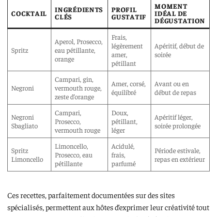
MOMENT
INGRÉDIENTS
PROFIL
COCKTAIL
IDÉAL DE
CLÉS
GUSTATIF
DÉGUSTATION
Frais,
Aperol, Prosecco,
légèrement
Apéritif, début de
Spritz
eau pétillante,
amer,
soirée
orange
pétillant
Campari, gin,
Amer, corsé,
Avant ou en
Negroni
vermouth rouge,
équilibré
début de repas
zeste d’orange
Campari,
Doux,
Negroni
Apéritif léger,
Prosecco,
pétillant,
Sbagliato
soirée prolongée
vermouth rouge
léger
Limoncello,
Acidulé,
Spritz
Période estivale,
Prosecco, eau
frais,
Limoncello
repas en extérieur
pétillante
parfumé
Ces recettes, parfaitement documentées sur des sites
spécialisés, permettent aux hôtes d’exprimer leur créativité tout