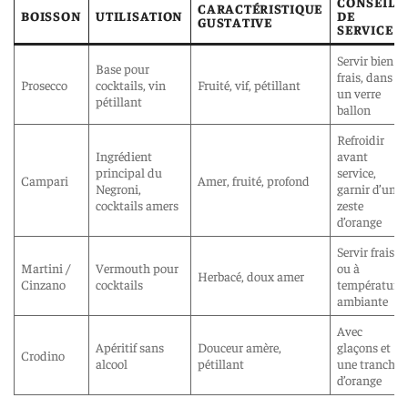
CONSEIL
CARACTÉRISTIQUE
BOISSON
UTILISATION
DE
GUSTATIVE
SERVICE
Servir bien
Base pour
frais, dans
Prosecco
cocktails, vin
Fruité, vif, pétillant
un verre
pétillant
ballon
Refroidir
Ingrédient
avant
principal du
service,
Campari
Amer, fruité, profond
Negroni,
garnir d’un
cocktails amers
zeste
d’orange
Servir frais
Martini /
Vermouth pour
ou à
Herbacé, doux amer
Cinzano
cocktails
température
ambiante
Avec
Apéritif sans
Douceur amère,
glaçons et
Crodino
alcool
pétillant
une tranche
d’orange