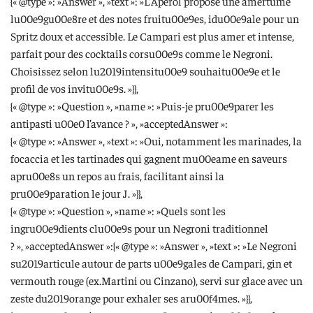
{« @type »: »Answer », »text »: »L’Aperol propose une amertume
lu00e9gu00e8re et des notes fruitu00e9es, idu00e9ale pour un
Spritz doux et accessible. Le Campari est plus amer et intense,
parfait pour des cocktails corsu00e9s comme le Negroni.
Choisissez selon lu2019intensitu00e9 souhaitu00e9e et le
profil de vos invitu00e9s. »}},
{« @type »: »Question », »name »: »Puis-je pru00e9parer les
antipasti u00e0 l’avance ? », »acceptedAnswer »:
{« @type »: »Answer », »text »: »Oui, notamment les marinades, la
focaccia et les tartinades qui gagnent mu00eame en saveurs
apru00e8s un repos au frais, facilitant ainsi la
pru00e9paration le jour J. »}},
{« @type »: »Question », »name »: »Quels sont les
ingru00e9dients clu00e9s pour un Negroni traditionnel
? », »acceptedAnswer »:{« @type »: »Answer », »text »: »Le Negroni
su2019articule autour de parts u00e9gales de Campari, gin et
vermouth rouge (ex.Martini ou Cinzano), servi sur glace avec un
zeste du2019orange pour exhaler ses aru00f4mes. »}},