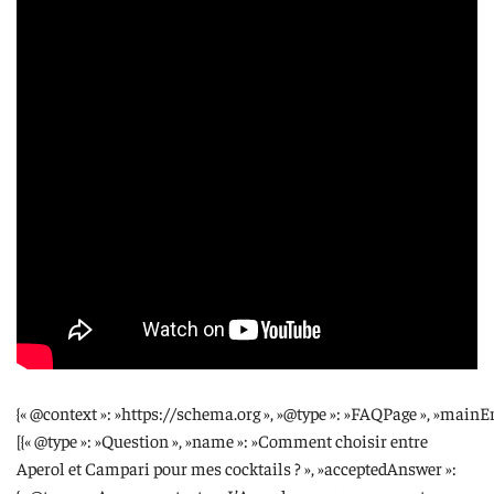
{« @context »: »https://schema.org », »@type »: »FAQPage », »mainEn
[{« @type »: »Question », »name »: »Comment choisir entre
Aperol et Campari pour mes cocktails ? », »acceptedAnswer »: