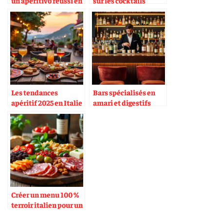
un aperitivo réussi en
sur les cocktails
Italie
modernes
Les tendances
Bars spécialisés en
apéritif 2025 en Italie
amari et digestifs
Créer un menu 100 %
terroir italien pour un
événement