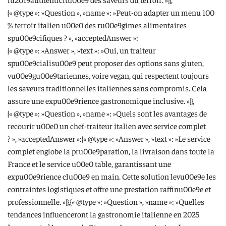
{« @type »: »Question », »name »: »Peut-on adapter un menu 100
% terroir italien u00e0 des ru00e9gimes alimentaires
spu00e9cifiques ? », »acceptedAnswer »:
{« @type »: »Answer », »text »: »Oui, un traiteur
spu00e9cialisu00e9 peut proposer des options sans gluten,
vu00e9gu00e9tariennes, voire vegan, qui respectent toujours
les saveurs traditionnelles italiennes sans compromis. Cela
assure une expu00e9rience gastronomique inclusive. »}},
{« @type »: »Question », »name »: »Quels sont les avantages de
recourir u00e0 un chef-traiteur italien avec service complet
? », »acceptedAnswer »:{« @type »: »Answer », »text »: »Le service
complet englobe la pru00e9paration, la livraison dans toute la
France et le service u00e0 table, garantissant une
expu00e9rience clu00e9 en main. Cette solution levu00e9e les
contraintes logistiques et offre une prestation raffinu00e9e et
professionnelle. »}},{« @type »: »Question », »name »: »Quelles
tendances influenceront la gastronomie italienne en 2025