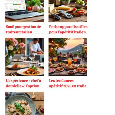
SaaS pour gestion de
Petits appareils utiles
traiteur italien
pour l’apéritif italien
L’expérience « chef à
Les tendances
domicile » : l’option
apéritif 2025 en Italie
haut de gamme