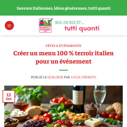
Passer
Saveurs italiennes, idées généreuses, tutti quanti
au
contenu
FÊTES & ÉVÉNEMENTS
Créer un menu 100 % terroir italien
pour un événement
PUBLIÉ LE
13/10/2025
PAR
LUCIA FERRETTI
13
Oct