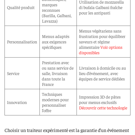
Utilisation de mozzarella
marques
Qualité produit
di bufala Galbani fraîche
reconnues
pour les antipasti
(Barilla, Galbani,
Lavazza)
Menus végétariens sans
Menus adaptés
frustration pour équilibrer
Personnalisation
aux exigences
saveurs et régime
spécifiques
alimentaire
Voir options
disponibles
Prestation avec
ou sans service de
Livraison à domicile ou au
Service
salle, livraison
lieu d’événement, avec
dans toute la
équipes de service dédiées
France
Techniques
Impression 3D de pâtes
modernes pour
Innovation
pour menus exclusifs
personnaliser
Découvrir cette technologie
l’offre
Choisir un traiteur expérimenté est la garantie d’un événement