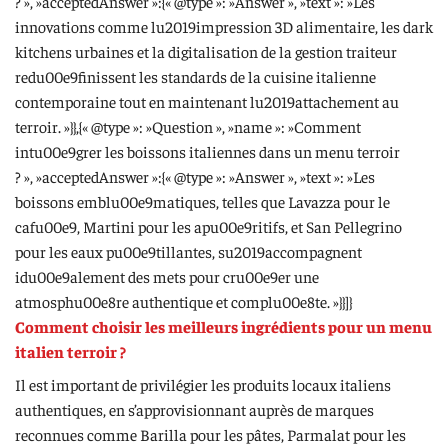
? », »acceptedAnswer »:{« @type »: »Answer », »text »: »Les
innovations comme lu2019impression 3D alimentaire, les dark
kitchens urbaines et la digitalisation de la gestion traiteur
redu00e9finissent les standards de la cuisine italienne
contemporaine tout en maintenant lu2019attachement au
terroir. »}},{« @type »: »Question », »name »: »Comment
intu00e9grer les boissons italiennes dans un menu terroir
? », »acceptedAnswer »:{« @type »: »Answer », »text »: »Les
boissons emblu00e9matiques, telles que Lavazza pour le
cafu00e9, Martini pour les apu00e9ritifs, et San Pellegrino
pour les eaux pu00e9tillantes, su2019accompagnent
idu00e9alement des mets pour cru00e9er une
atmosphu00e8re authentique et complu00e8te. »}}]}
Comment choisir les meilleurs ingrédients pour un menu
italien terroir ?
Il est important de privilégier les produits locaux italiens
authentiques, en s’approvisionnant auprès de marques
reconnues comme Barilla pour les pâtes, Parmalat pour les