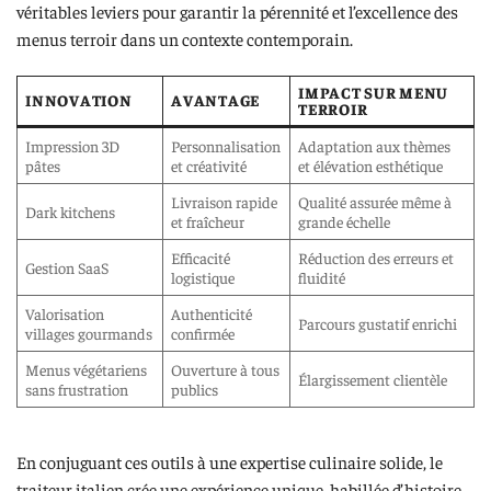
véritables leviers pour garantir la pérennité et l’excellence des
menus terroir dans un contexte contemporain.
IMPACT SUR MENU
INNOVATION
AVANTAGE
TERROIR
Impression 3D
Personnalisation
Adaptation aux thèmes
pâtes
et créativité
et élévation esthétique
Livraison rapide
Qualité assurée même à
Dark kitchens
et fraîcheur
grande échelle
Efficacité
Réduction des erreurs et
Gestion SaaS
logistique
fluidité
Valorisation
Authenticité
Parcours gustatif enrichi
villages gourmands
confirmée
Menus végétariens
Ouverture à tous
Élargissement clientèle
sans frustration
publics
En conjuguant ces outils à une expertise culinaire solide, le
traiteur italien crée une expérience unique, habillée d’histoire