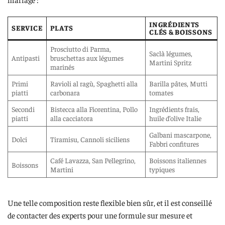
INGRÉDIENTS
SERVICE
PLATS
CLÉS & BOISSONS
Prosciutto di Parma,
Saclà légumes,
Antipasti
bruschettas aux légumes
Martini Spritz
marinés
Primi
Ravioli al ragù, Spaghetti alla
Barilla pâtes, Mutti
piatti
carbonara
tomates
Secondi
Bistecca alla Fiorentina, Pollo
Ingrédients frais,
piatti
alla cacciatora
huile d’olive Italie
Galbani mascarpone,
Dolci
Tiramisu, Cannoli siciliens
Fabbri confitures
Café Lavazza, San Pellegrino,
Boissons italiennes
Boissons
Martini
typiques
Une telle composition reste flexible bien sûr, et il est conseillé
de contacter des experts pour une formule sur mesure et