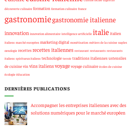
formation
découverte culinaire
formation culinaire
france
gastronomie
gastronomie italienne
italie
innovation
italien
innovation alimentaire
intelligence artificielle
marketing digital
italiens
marché européen
monétisation
métiers de la cuisine
naples
recettes italiennes
recettes
oenologie
restaurant
restaurants
restaurants
technologie
traditions italiennes
ustensiles
italiens
spiritueux italiens
terroir
voyage
vins italiens
de cuisine
vin
voyage culinaire
écoles de cuisine
écologie
éducation
DERNIÈRES PUBLICATIONS
Accompagner les entreprises italiennes avec des
solutions numériques pour le marché européen