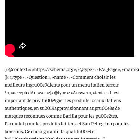
{« @context »: »https://schema.org », »@type »: »FAQPage », »mainEn
[{« @type »: »Question », »name »: »Comment choisir les
meilleurs ingru00e9dients pour un menu italien terroir
? », »acceptedAnswer »:{« @type »: »Answer », »text »: »Il est
important de privilu00e9gier les produits locaux italiens
authentiques, en su2019approvisionnant aupru00e8s de
marques reconnues comme Barilla pour les pu00e2tes,
Parmalat pour les produits laitiers, et San Pellegrino pour les
boissons. Ce choix garantit la qualitu00e9 et
lu2019authenticitu00e9 des saveurs du terroir. »}},