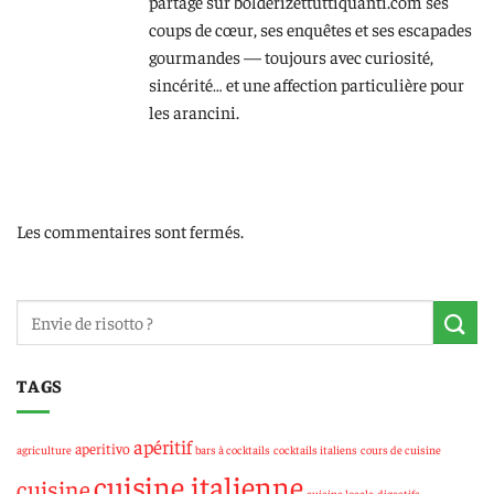
partage sur bolderizettuttiquanti.com ses
coups de cœur, ses enquêtes et ses escapades
gourmandes — toujours avec curiosité,
sincérité… et une affection particulière pour
les arancini.
Les commentaires sont fermés.
TAGS
apéritif
aperitivo
agriculture
bars à cocktails
cocktails italiens
cours de cuisine
cuisine italienne
cuisine
cuisine locale
digestifs