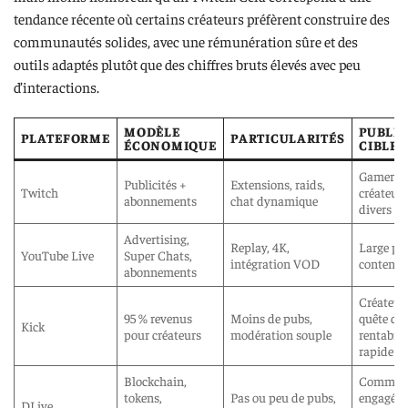
tendance récente où certains créateurs préfèrent construire des
communautés solides, avec une rémunération sûre et des
outils adaptés plutôt que des chiffres bruts élevés avec peu
d’interactions.
MODÈLE
PUBLIC
PLATEFORME
PARTICULARITÉS
ÉCONOMIQUE
CIBLE
Gamers,
Publicités +
Extensions, raids,
Twitch
créateur
abonnements
chat dynamique
divers
Advertising,
Replay, 4K,
Large pub
YouTube Live
Super Chats,
intégration VOD
contenu 
abonnements
Créateur
95 % revenus
Moins de pubs,
quête de
Kick
pour créateurs
modération souple
rentabili
rapide
Blockchain,
Commun
tokens,
Pas ou peu de pubs,
engagées
DLive