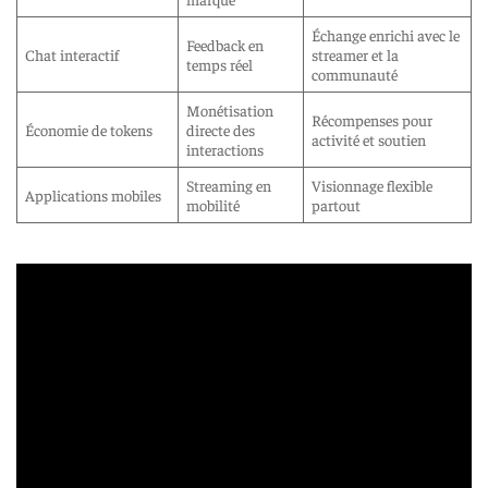
Échange enrichi avec le
Feedback en
Chat interactif
streamer et la
temps réel
communauté
Monétisation
Récompenses pour
Économie de tokens
directe des
activité et soutien
interactions
Streaming en
Visionnage flexible
Applications mobiles
mobilité
partout