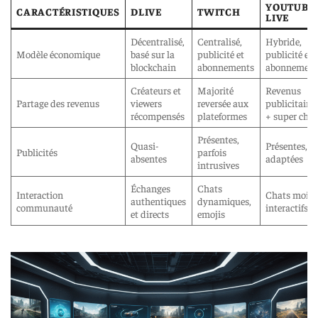
YOUTUBE
CARACTÉRISTIQUES
DLIVE
TWITCH
LIVE
Décentralisé,
Centralisé,
Hybride,
Modèle économique
basé sur la
publicité et
publicité et
blockchain
abonnements
abonnement
Créateurs et
Majorité
Revenus
Partage des revenus
viewers
reversée aux
publicitaire
récompensés
plateformes
+ super chat
Présentes,
Quasi-
Présentes,
Publicités
parfois
absentes
adaptées
intrusives
Échanges
Chats
Interaction
Chats moin
authentiques
dynamiques,
communauté
interactifs
et directs
emojis