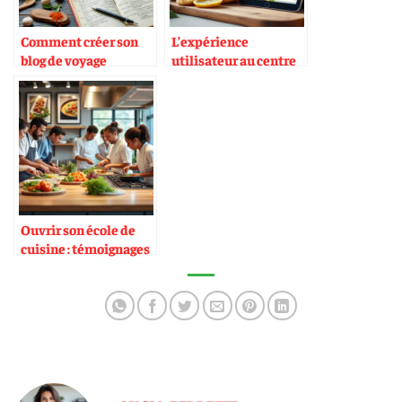
Comment créer son
L’expérience
blog de voyage
utilisateur au centre
culinaire
des applis recettes
Ouvrir son école de
cuisine : témoignages
et conseils