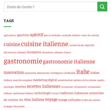
TAGS
apéritif
aperitivo
agriculture
bars à cocktails
cocktails italiens
cours de cuisine
cuisine italienne
cuisine
cuisine locale
digestifs
formation
découverte culinaire
formation culinaire
france
gastronomie
gastronomie italienne
italie
innovation
italien
innovation alimentaire
intelligence artificielle
marketing digital
italiens
marché européen
monétisation
métiers de la cuisine
naples
recettes italiennes
recettes
oenologie
restaurant
restaurants
restaurants
technologie
traditions italiennes
ustensiles
italiens
spiritueux italiens
terroir
voyage
vins italiens
de cuisine
vin
voyage culinaire
écoles de cuisine
écologie
éducation