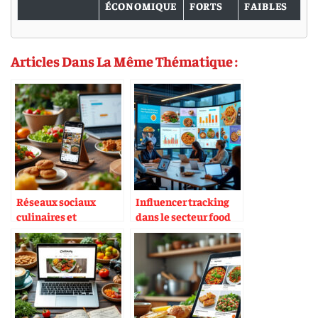
ÉCONOMIQUE
FORTS
FAIBLES
Articles Dans La Même Thématique :
Réseaux sociaux
Influencer tracking
culinaires et
dans le secteur food
monétisation de
contenu