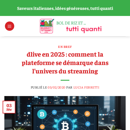
Passer
Saveurs italiennes, idées généreuses, tutti quanti
au
contenu
EN BREF
dlive en 2025 : comment la
plateforme se démarque dans
l’univers du streaming
PUBLIÉ LE
03/02/2020
PAR
LUCIA FERRETTI
03
Fév