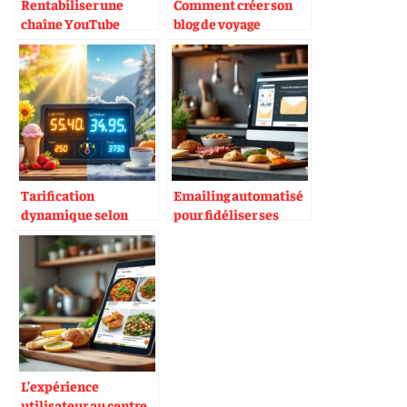
Rentabiliser une
Comment créer son
chaîne YouTube
blog de voyage
culinaire à l’italienne
culinaire
Tarification
Emailing automatisé
dynamique selon
pour fidéliser ses
météo et saison
clients gourmets
L’expérience
utilisateur au centre