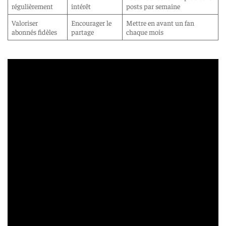
régulièrement
intérêt
posts par semaine
Valoriser
Encourager le
Mettre en avant un fan
abonnés fidèles
partage
chaque mois