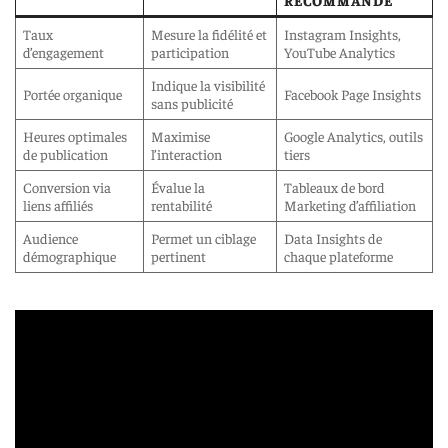
RECOMMANDÉ
Taux
Mesure la fidélité et
Instagram Insights,
d’engagement
participation
YouTube Analytics
Indique la visibilité
Portée organique
Facebook Page Insights
sans publicité
Heures optimales
Maximise
Google Analytics, outils
de publication
l’interaction
tiers
Conversion via
Évalue la
Tableaux de bord
liens affiliés
rentabilité
Marketing d’affiliation
Audience
Permet un ciblage
Data Insights de
démographique
pertinent
chaque plateforme