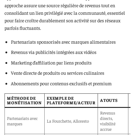
approche assure une source régulière de revenus tout en
consolidant un lien privilégié avec la communauté, essentiel
pour faire croître durablement son activité sur des réseaux
parfois fluctuants.
Partenariats sponsorisés avec marques alimentaires
Revenus via publicités intégrées aux vidéos
Marketing d’affiliation par liens produits
Vente directe de produits ou services culinaires
Abonnements pour contenus exclusifs et premium
MÉTHODE DE
EXEMPLE DE
ATOUTS
L
MONÉTISATION
PLATEFORME/ACTEUR
Revenus
Né
Partenariats avec
directs,
au
La Fourchette, Alloresto
marques
visibilité
im
accrue
et