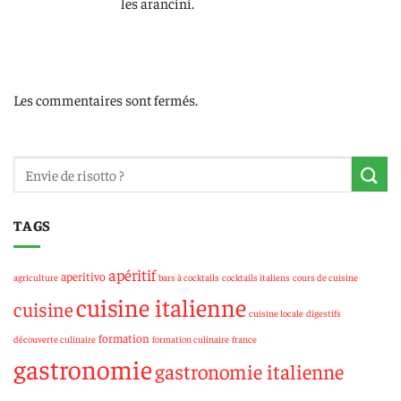
les arancini.
Les commentaires sont fermés.
TAGS
apéritif
aperitivo
agriculture
bars à cocktails
cocktails italiens
cours de cuisine
cuisine italienne
cuisine
cuisine locale
digestifs
formation
découverte culinaire
formation culinaire
france
gastronomie
gastronomie italienne