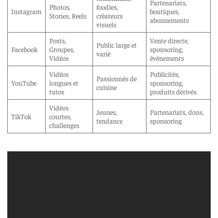
Partenariats,
Photos,
foodies,
Instagram
boutiques,
Stories, Reels
créateurs
abonnements
visuels
Posts,
Vente directe,
Public large et
Facebook
Groupes,
sponsoring,
varié
Vidéos
événements
Vidéos
Publicités,
Passionnés de
YouTube
longues et
sponsoring,
cuisine
tutos
produits dérivés
Vidéos
Jeunes,
Partenariats, dons,
TikTok
courtes,
tendance
sponsoring
challenges