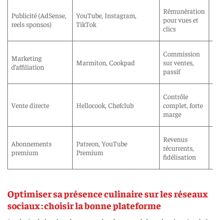
Re
Rémunération
Publicité (AdSense,
YouTube, Instagram,
va
pour vues et
reels sponsos)
TikTok
dé
clics
d’
Co
Commission
Marketing
pa
Marmiton, Cookpad
sur ventes,
d’affiliation
sa
passif
ef
Ge
Contrôle
st
Vente directe
Hellocook, Chefclub
complet, forte
lo
marge
re
En
Revenus
Abonnements
Patreon, YouTube
né
récurrents,
premium
Premium
ex
fidélisation
at
Optimiser sa présence culinaire sur les réseaux
sociaux : choisir la bonne plateforme