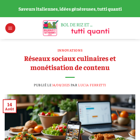
Passer
Saveurs italiennes, idées généreuses, tutti quanti
au
contenu
INNOVATIONS
Réseaux sociaux culinaires et
monétisation de contenu
PUBLIÉ LE
14/08/2025
PAR
LUCIA FERRETTI
14
Août