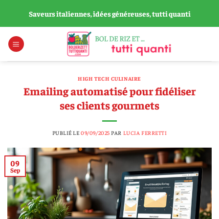
Passer
Saveurs italiennes, idées généreuses, tutti quanti
au
contenu
HIGH TECH CULINAIRE
Emailing automatisé pour fidéliser
ses clients gourmets
PUBLIÉ LE
09/09/2025
PAR
LUCIA FERRETTI
09
Sep