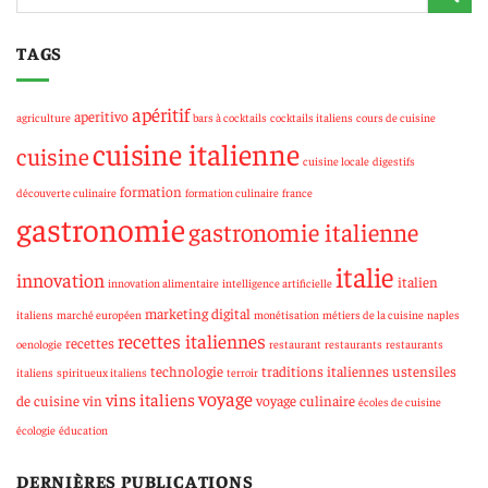
TAGS
apéritif
aperitivo
agriculture
bars à cocktails
cocktails italiens
cours de cuisine
cuisine italienne
cuisine
cuisine locale
digestifs
formation
découverte culinaire
formation culinaire
france
gastronomie
gastronomie italienne
italie
innovation
italien
innovation alimentaire
intelligence artificielle
marketing digital
italiens
marché européen
monétisation
métiers de la cuisine
naples
recettes italiennes
recettes
oenologie
restaurant
restaurants
restaurants
technologie
traditions italiennes
ustensiles
italiens
spiritueux italiens
terroir
voyage
vins italiens
de cuisine
vin
voyage culinaire
écoles de cuisine
écologie
éducation
DERNIÈRES PUBLICATIONS