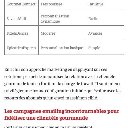
GourmetConnect
Très poussée
Intuitive
O
Personnalisation
SaveurMail
Facile
Pa
dynamique
FideliDélices
Modérée
Avancée
O
EpicurienExpress
Personnalisation basique
Simple
N
Enrichir son approche marketing en s’appuyant sur ces
solutions permet de maximiser la relation avec la clientèle
gourmande tout en limitant la charge de travail. Il vaut mieux
privilégier une bonne configuration initiale qui évolue avec les
retours des abonnés qu’un envoi massif non ciblé.
Les campagnes emailing incontournables pour
fidéliser une clientèle gourmande
Certaines campagnes, clés en main, se révèlent