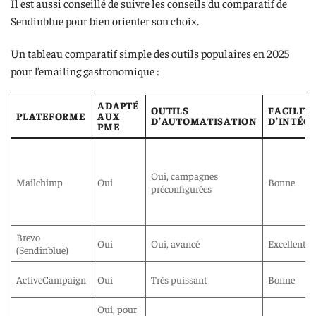
Il est aussi conseillé de suivre les conseils du comparatif de
Sendinblue pour bien orienter son choix.
Un tableau comparatif simple des outils populaires en 2025
pour l’emailing gastronomique :
ADAPTÉ
OUTILS
FACILITÉ
PLATEFORME
AUX
D’AUTOMATISATION
D’INTÉG
PME
Oui, campagnes
Mailchimp
Oui
Bonne
préconfigurées
Brevo
Oui
Oui, avancé
Excellente
(Sendinblue)
ActiveCampaign
Oui
Très puissant
Bonne
Oui, pour