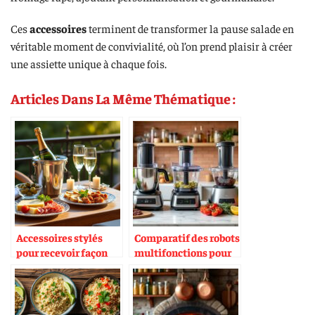
Ces
accessoires
terminent de transformer la pause salade en
véritable moment de convivialité, où l’on prend plaisir à créer
une assiette unique à chaque fois.
Articles Dans La Même Thématique :
Accessoires stylés
Comparatif des robots
pour recevoir façon
multifonctions pour
aperitivo chic
la cuisine
méditerranéenne