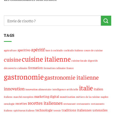
TAGS
apéritif
aperitivo
agriculture
bars à cocktails
cocktails italiens
cours de cuisine
cuisine italienne
cuisine
cuisine locale
digestifs
formation
découverte culinaire
formation culinaire
france
gastronomie
gastronomie italienne
italie
innovation
italien
innovation alimentaire
intelligence artificielle
marketing digital
italiens
marché européen
monétisation
métiers de la cuisine
naples
recettes italiennes
recettes
oenologie
restaurant
restaurants
restaurants
technologie
traditions italiennes
ustensiles
italiens
spiritueux italiens
terroir