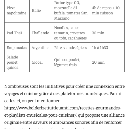
Farine type 00,
Pizza
mozzarella di
4h de repos + 10
Italie
napolitaine
bufala, tomates San
min cuisson
Marzano
Noodles, sauce
Pad Thaï
Thaïlande
tamarin, crevettes
30 min
ou tofu, cacahuètes
Empanadas
Argentine
Pâte, viande, épices
1h à 1h30
Salade
Quinoa, poulet,
poulet
Global
20 min
légumes frais
quinoa
Nombreuses sont les initiatives pour créer une connexion entre
voyages et cuisine grâce à des plateformes numériques. Parmi
celles-ci, on peut mentionner
https://www.bolderizettuttiquanti.com/recettes-gourmandes-
et-playlists-musicales-pour-cuisiner/, qui propose une alliance
originale entre saveurs et ambiances sonores afin de renforcer