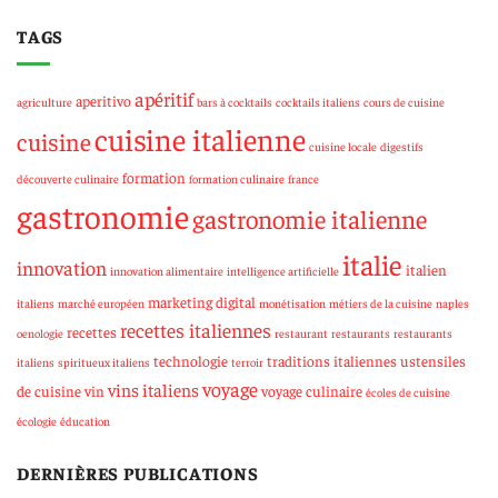
TAGS
apéritif
aperitivo
agriculture
bars à cocktails
cocktails italiens
cours de cuisine
cuisine italienne
cuisine
cuisine locale
digestifs
formation
découverte culinaire
formation culinaire
france
gastronomie
gastronomie italienne
italie
innovation
italien
innovation alimentaire
intelligence artificielle
marketing digital
italiens
marché européen
monétisation
métiers de la cuisine
naples
recettes italiennes
recettes
oenologie
restaurant
restaurants
restaurants
technologie
traditions italiennes
ustensiles
italiens
spiritueux italiens
terroir
voyage
vins italiens
de cuisine
vin
voyage culinaire
écoles de cuisine
écologie
éducation
DERNIÈRES PUBLICATIONS