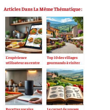
Articles Dans La Même Thématique :
L’expérience
Top 10 des villages
utilisateur au centre
gourmands à visiter
des applis recettes
en Italie
Recettes vocales
Le carnet de voyage