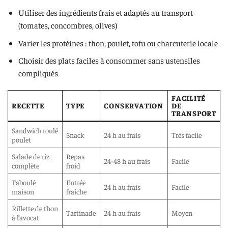
Utiliser des ingrédients frais et adaptés au transport
(tomates, concombres, olives)
Varier les protéines : thon, poulet, tofu ou charcuterie locale
Choisir des plats faciles à consommer sans ustensiles
compliqués
FACILITÉ
RECETTE
TYPE
CONSERVATION
DE
TRANSPORT
Sandwich roulé
Snack
24 h au frais
Très facile
poulet
Salade de riz
Repas
24-48 h au frais
Facile
complète
froid
Taboulé
Entrée
24 h au frais
Facile
maison
fraîche
Rillette de thon
Tartinade
24 h au frais
Moyen
à l’avocat