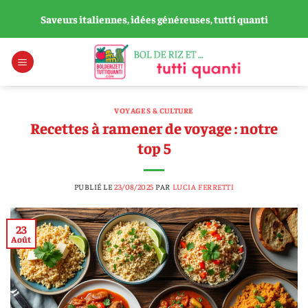
Passer
Saveurs italiennes, idées généreuses, tutti quanti
au
contenu
VOYAGES & CULTURE
Recettes à ramener de voyage : notre
top 5
PUBLIÉ LE
23/08/2025
PAR
LUCIA FERRETTI
23
Août