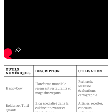
OUTILS
DESCRIPTION
UTILISATION
NUMÉRIQUES
Recherche
Plateforme mondiale
localisée,
HappyCow
recensant restaurants et
évaluations,
magasins vegans
cartographie
Blog spécialisé dans la
Articles, recettes,
Bolderizet Tutti
cuisine innovante et
concours
Quanti