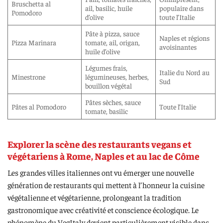
Bruschetta al
ail, basilic, huile
populaire dans
Pomodoro
d’olive
toute l’Italie
Pâte à pizza, sauce
Naples et régions
Pizza Marinara
tomate, ail, origan,
avoisinantes
huile d’olive
Légumes frais,
Italie du Nord au
Minestrone
légumineuses, herbes,
Sud
bouillon végétal
Pâtes sèches, sauce
Pâtes al Pomodoro
Toute l’Italie
tomate, basilic
Explorer la scène des restaurants vegans et
végétariens à Rome, Naples et au lac de Côme
Les grandes villes italiennes ont vu émerger une nouvelle
génération de restaurants qui mettent à l’honneur la cuisine
végétalienne et végétarienne, prolongeant la tradition
gastronomique avec créativité et conscience écologique. Le
phénomène du VegItaly devient particulièrement visible dans