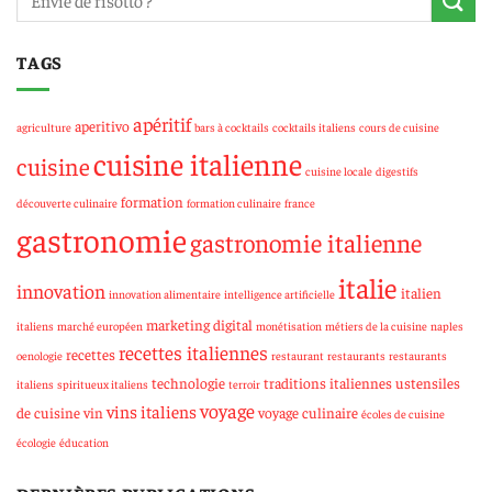
TAGS
apéritif
aperitivo
agriculture
bars à cocktails
cocktails italiens
cours de cuisine
cuisine italienne
cuisine
cuisine locale
digestifs
formation
découverte culinaire
formation culinaire
france
gastronomie
gastronomie italienne
italie
innovation
italien
innovation alimentaire
intelligence artificielle
marketing digital
italiens
marché européen
monétisation
métiers de la cuisine
naples
recettes italiennes
recettes
oenologie
restaurant
restaurants
restaurants
technologie
traditions italiennes
ustensiles
italiens
spiritueux italiens
terroir
voyage
vins italiens
de cuisine
vin
voyage culinaire
écoles de cuisine
écologie
éducation