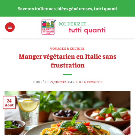
Passer
Saveurs italiennes, idées généreuses, tutti quanti
au
contenu
VOYAGES & CULTURE
Manger végétarien en Italie sans
frustration
PUBLIÉ LE
24/08/2025
PAR
LUCIA FERRETTI
24
Août