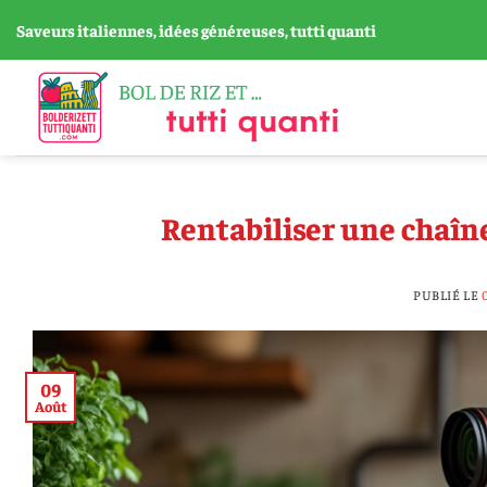
Passer
Saveurs italiennes, idées généreuses, tutti quanti
au
contenu
Rentabiliser une chaîne
PUBLIÉ LE
09
Août