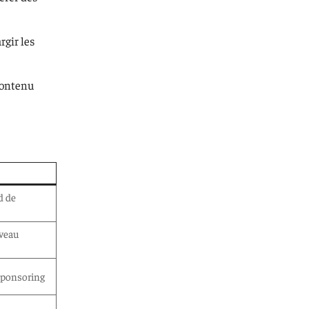
rgir les
contenu
d de
iveau
sponsoring