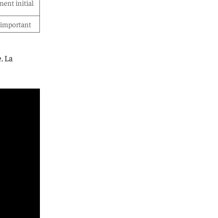
ent initial
 important
. La