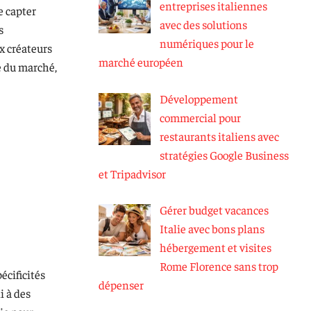
entreprises italiennes
e capter
avec des solutions
s
numériques pour le
x créateurs
marché européen
e du marché,
Développement
commercial pour
restaurants italiens avec
stratégies Google Business
et Tripadvisor
Gérer budget vacances
Italie avec bons plans
hébergement et visites
Rome Florence sans trop
écificités
dépenser
i à des