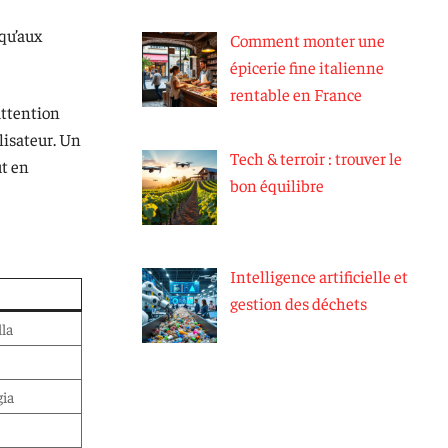
squ’aux
Comment monter une
épicerie fine italienne
rentable en France
 attention
lisateur. Un
Tech & terroir : trouver le
ut en
bon équilibre
Intelligence artificielle et
gestion des déchets
lla
gia