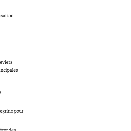
isation
leviers
rincipales
e
legrino pour
érer des