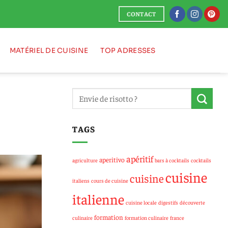
CONTACT
MATÉRIEL DE CUISINE
TOP ADRESSES
TAGS
apéritif
aperitivo
agriculture
bars à cocktails
cocktails
cuisine
cuisine
italiens
cours de cuisine
italienne
cuisine locale
digestifs
découverte
formation
culinaire
formation culinaire
france