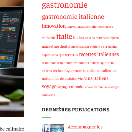
gastronomie
gastronomie italienne
innovation
innovation alimentaire
intelligence
italie
italien
artificielle
italiens
marché européen
marketing digital
monétisation
métiers de la cuisine
recettes italiennes
recettes
naples
oenologie
restaurant
restaurants
restaurants italiens
spiritueux
technologie
traditions italiennes
italiens
terroir
vins italiens
ustensiles de cuisine
vin
voyage
voyage culinaire
écoles de cuisine
écologie
éducation
DERNIÈRES PUBLICATIONS
Accompagner les
be culinaire