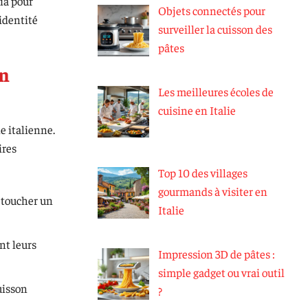
ia pour
Objets connectés pour
 identité
surveiller la cuisson des
pâtes
on
Les meilleures écoles de
cuisine en Italie
e italienne.
ires
Top 10 des villages
gourmands à visiter en
e toucher un
Italie
nt leurs
Impression 3D de pâtes :
simple gadget ou vrai outil
uisson
?