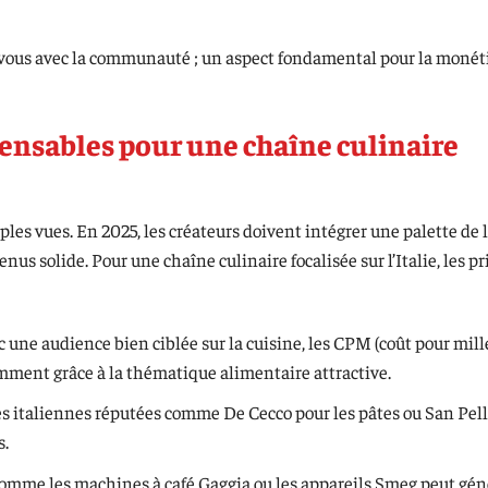
-vous avec la communauté ; un aspect fondamental pour la monét
pensables pour une chaîne culinaire
les vues. En 2025, les créateurs doivent intégrer une palette de 
nus solide. Pour une chaîne culinaire focalisée sur l’Italie, les p
 une audience bien ciblée sur la cuisine, les CPM (coût pour mill
amment grâce à la thématique alimentaire attractive.
s italiennes réputées comme De Cecco pour les pâtes ou San Pel
s.
me les machines à café Gaggia ou les appareils Smeg peut gén