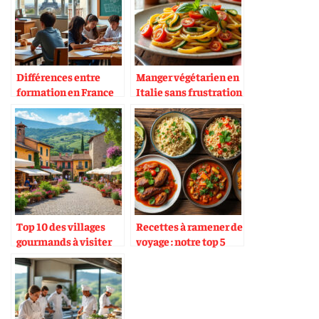
Différences entre
Manger végétarien en
formation en France
Italie sans frustration
et en Italie
Top 10 des villages
Recettes à ramener de
gourmands à visiter
voyage : notre top 5
en Italie