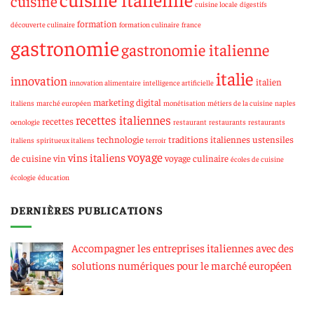
cuisine
cuisine locale
digestifs
formation
découverte culinaire
formation culinaire
france
gastronomie
gastronomie italienne
italie
innovation
italien
innovation alimentaire
intelligence artificielle
marketing digital
italiens
marché européen
monétisation
métiers de la cuisine
naples
recettes italiennes
recettes
oenologie
restaurant
restaurants
restaurants
technologie
traditions italiennes
ustensiles
italiens
spiritueux italiens
terroir
voyage
vins italiens
de cuisine
vin
voyage culinaire
écoles de cuisine
écologie
éducation
DERNIÈRES PUBLICATIONS
Accompagner les entreprises italiennes avec des
solutions numériques pour le marché européen