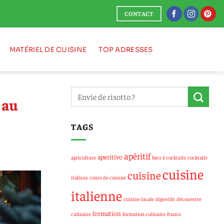
CONTACT
MATÉRIEL DE CUISINE
TOP ADRESSES
 au
TAGS
apéritif
aperitivo
agriculture
bars à cocktails
cocktails
cuisine
cuisine
italiens
cours de cuisine
italienne
cuisine locale
digestifs
découverte
formation
culinaire
formation culinaire
france