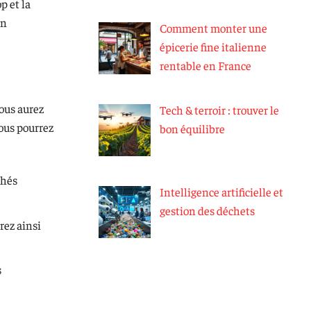
p et la
un
Comment monter une
épicerie fine italienne
rentable en France
vous aurez
Tech & terroir : trouver le
ous pourrez
bon équilibre
chés
Intelligence artificielle et
gestion des déchets
rez ainsi
s