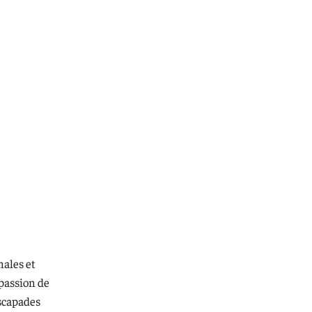
nales et
 passion de
escapades