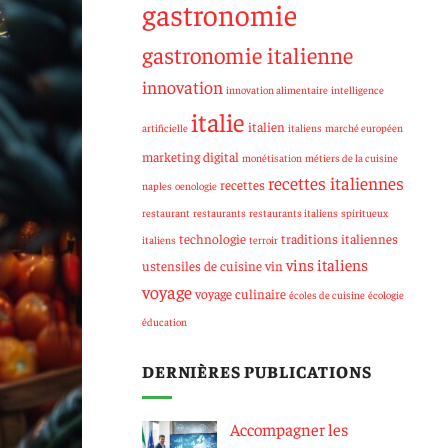
gastronomie
gastronomie italienne
innovation
innovation alimentaire
intelligence
italie
italien
artificielle
italiens
marché européen
marketing digital
monétisation
métiers de la cuisine
recettes italiennes
recettes
naples
oenologie
restaurant
restaurants
restaurants italiens
spiritueux
technologie
traditions italiennes
italiens
terroir
vins italiens
ustensiles de cuisine
vin
voyage
voyage culinaire
écoles de cuisine
écologie
éducation
DERNIÈRES PUBLICATIONS
Accompagner les