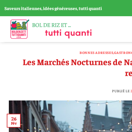
Passer
Saveurs italiennes, idées généreuses, tutti quanti
au
contenu
BONNES ADRESSES
,
GASTRONO
Les Marchés Nocturnes de Na
r
PUBLIÉ LE
26
Fév