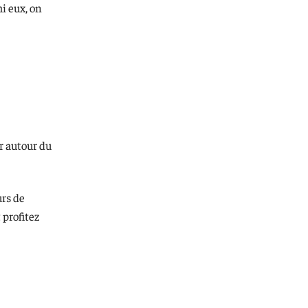
i eux, on
r autour du
urs de
 profitez