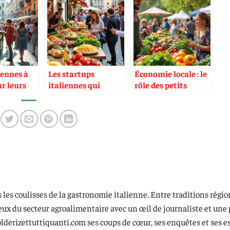
liennes à
Les startups
Économie locale : le
ur leurs
italiennes qui
rôle des petits
s de rue
exportent leurs
producteurs dans la
modèles culinaires
chaîne de valeur
 les coulisses de la gastronomie italienne. Entre traditions régio
jeux du secteur agroalimentaire avec un œil de journaliste et une
olderizettuttiquanti.com ses coups de cœur, ses enquêtes et ses 