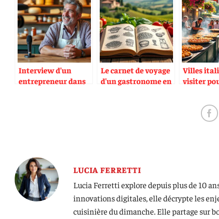
Interview d’un
Le carnet de voyage
Villes ita
entrepreneur dans
d’un gastronome en
visiter po
la charcuterie
Italie
spécialité
italienne
LUCIA FERRETTI
Lucia Ferretti explore depuis plus de 10 ans
innovations digitales, elle décrypte les en
cuisinière du dimanche. Elle partage sur b