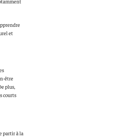
 notamment
 apprendre
urel et
es
en-être
De plus,
s courts
 partir à la