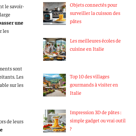
Objets connectés pour
 le savoir-
surveiller la cuisson des
large
pâtes
passer une
r les
Les meilleures écoles de
cuisine en Italie
ements sont
Top 10 des villages
bitants. Les
gourmands à visiter en
ble sur les
Italie
Impression 3D de pâtes :
simple gadget ou vrai outil
rs de leurs
?
de