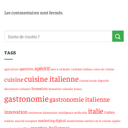
Les commentaires sont fermés.
TAGS
apéritif
aperitivo
agriculture
bars à cocktails
cocktails italiens
cours de cuisine
cuisine italienne
cuisine
cuisine locale
digestifs
formation
découverte culinaire
formation culinaire
france
gastronomie
gastronomie italienne
italie
innovation
italien
innovation alimentaire
intelligence artificielle
marketing digital
italiens
marché européen
monétisation
métiers de la cuisine
naples
recettes italiennes