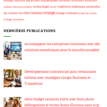
recettes
oenologie
restaurant
restaurants
restaurants
technologie
traditions italiennes
ustensiles
italiens
spiritueux italiens
terroir
voyage
vins italiens
de cuisine
vin
voyage culinaire
écoles de cuisine
écologie
éducation
DERNIÈRES PUBLICATIONS
Accompagner les entreprises italiennes avec des
solutions numériques pour le marché européen
Développement commercial pour restaurants
italiens avec stratégies Google Business et
Tripadvisor
Gérer budget vacances Italie avec bons plans
hébergement et visites Rome Florence sans trop