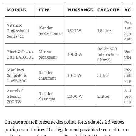
MODÈLE
TYPE
PUISSANCE
CAPACITÉ
ACCE
Prog
Vitamix
Blender
auto-n
Professional
1640 W
1,8 litres
professionnel
5 pro
Series 750
auto
Bol de 600
Black & Decker
Mixeur
Variat
1000 W
ml (hachoir
BXHBA1000E
plongeant
vitess
5 litres)
Moulinex
Progr
Blender
Soup&Plus
1100 W
5 litres
auto, 
chauffant
Lm924500
vapeu
Amzchef
8 vites
Blender
Blender
2000 W
2 litres
protec
classique
2000W
chaleu
Chaque appareil présente des points forts adaptés à diverses
pratiques culinaires. Il est également possible de consulter un