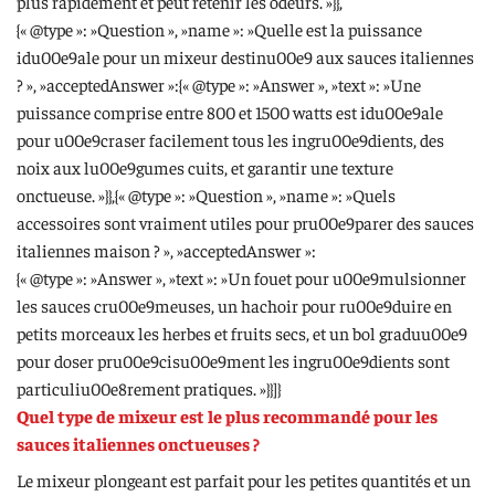
plus rapidement et peut retenir les odeurs. »}},
{« @type »: »Question », »name »: »Quelle est la puissance
idu00e9ale pour un mixeur destinu00e9 aux sauces italiennes
? », »acceptedAnswer »:{« @type »: »Answer », »text »: »Une
puissance comprise entre 800 et 1500 watts est idu00e9ale
pour u00e9craser facilement tous les ingru00e9dients, des
noix aux lu00e9gumes cuits, et garantir une texture
onctueuse. »}},{« @type »: »Question », »name »: »Quels
accessoires sont vraiment utiles pour pru00e9parer des sauces
italiennes maison ? », »acceptedAnswer »:
{« @type »: »Answer », »text »: »Un fouet pour u00e9mulsionner
les sauces cru00e9meuses, un hachoir pour ru00e9duire en
petits morceaux les herbes et fruits secs, et un bol graduu00e9
pour doser pru00e9cisu00e9ment les ingru00e9dients sont
particuliu00e8rement pratiques. »}}]}
Quel type de mixeur est le plus recommandé pour les
sauces italiennes onctueuses ?
Le mixeur plongeant est parfait pour les petites quantités et un