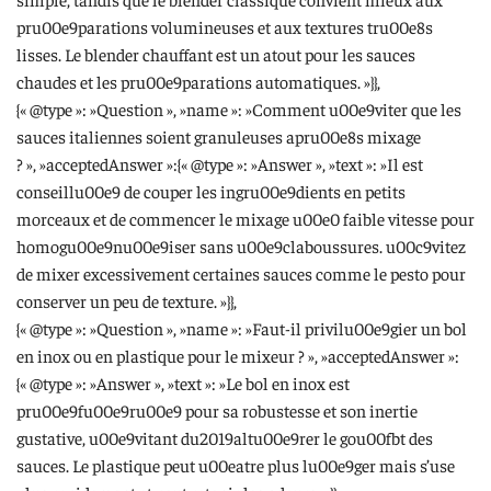
pru00e9parations volumineuses et aux textures tru00e8s
lisses. Le blender chauffant est un atout pour les sauces
chaudes et les pru00e9parations automatiques. »}},
{« @type »: »Question », »name »: »Comment u00e9viter que les
sauces italiennes soient granuleuses apru00e8s mixage
? », »acceptedAnswer »:{« @type »: »Answer », »text »: »Il est
conseillu00e9 de couper les ingru00e9dients en petits
morceaux et de commencer le mixage u00e0 faible vitesse pour
homogu00e9nu00e9iser sans u00e9claboussures. u00c9vitez
de mixer excessivement certaines sauces comme le pesto pour
conserver un peu de texture. »}},
{« @type »: »Question », »name »: »Faut-il privilu00e9gier un bol
en inox ou en plastique pour le mixeur ? », »acceptedAnswer »:
{« @type »: »Answer », »text »: »Le bol en inox est
pru00e9fu00e9ru00e9 pour sa robustesse et son inertie
gustative, u00e9vitant du2019altu00e9rer le gou00fbt des
sauces. Le plastique peut u00eatre plus lu00e9ger mais s’use