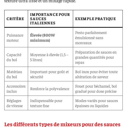
texture ultra lisse et un mixage rapide.
IMPORTANCE POUR
CRITÈRE
SAUCES
EXEMPLE PRATIQUE
ITALIENNES
Pesto parfaitement
Puissance
Élevée (800W
émulsionné sans
moteur
minimum)
morceaux
Préparation de sauces en
Capacité
Moyenne à élevée (1,5 –
grandes quantités pour
du bol
5 litres)
repas
Matériau
Important pour goût et
Bol inox pour éviter toute
du bol
sécurité
altération de saveur
Accessoires
Fouet pour béchamel, bol
Renforce la polyvalence
inclus
gradué pour dose précise
Réglages
Indispensable pour
Modes variés pour sauces
de vitesse
texture fine
épaisses ou liquides
Les différents types de mixeurs pour des sauces