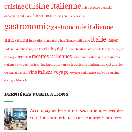
cuisine italienne
cuisine
cuisine locale
digestifs
formation
découverte culinaire
formation culinaire
france
gastronomie
gastronomie italienne
italie
innovation
italien
innovation alimentaire
intelligence artificielle
marketing digital
italiens
marché européen
monétisation
métiers de la cuisine
naples
recettes italiennes
recettes
oenologie
restaurant
restaurants
restaurants
technologie
traditions italiennes
ustensiles
italiens
spiritueux italiens
terroir
voyage
vins italiens
de cuisine
vin
voyage culinaire
écoles de cuisine
écologie
éducation
DERNIÈRES PUBLICATIONS
Accompagner les entreprises italiennes avec des
solutions numériques pour le marché européen