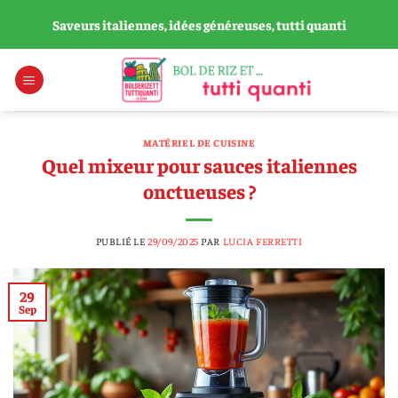
Passer
Saveurs italiennes, idées généreuses, tutti quanti
au
contenu
MATÉRIEL DE CUISINE
Quel mixeur pour sauces italiennes
onctueuses ?
PUBLIÉ LE
29/09/2025
PAR
LUCIA FERRETTI
29
Sep