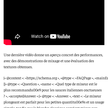
Une dernière vidéo donne un aperçu concret des performances,
avec des démonstrations de mixage et une évaluation des
textures obtenues.
{« @context »: »https://schema.org », »@type »: »FAQPage », »mainEn
[{« @type »: »Question », »name »: »Quel type de mixeur est le
plus recommandu00e9 pour les sauces italiennes onctueuses
? », »acceptedAnswer »:{« @type »: »Answer », »text »: »Le mixeur
plongeant est parfait pour les petites quantitu00e9s et un usage
simple, tandis que le blender classique convient mieux aux