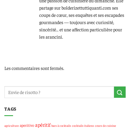
une passion de cuisinière du dimanche. Elle
partage sur bolderizettuttiquanti.com ses
coups de cœur, ses enquêtes et ses escapades
gourmandes — toujours avec curiosité,
sincérité… et une affection particulière pour
les arancini.
Les commentaires sont fermés.
TAGS
apéritif
aperitivo
agriculture
bars à cocktails
cocktails italiens
cours de cuisine