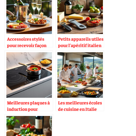
Accessoires stylés
Petits appareils utiles
pour recevoir façon
pour l’apéritif italien
aperitivo chic
Meilleures plaques à
Les meilleures écoles
induction pour
de cuisine en Italie
cuisson italienne