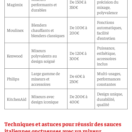
De 150€ à
précision du
Magimix
performants et
350€
mixage,
durables
polyvalence
Fonctions
Blenders
De 100€ à
automatiques,
Moulinex
chauffants et
200€
facilité
blenders classiques
d’entretien
Puissance,
Mixeurs
De 120€ à
esthétique,
Kenwood
polyvalents au
300€
accessoires
design soigné
inclus
Large gamme de
Multi-usages,
De 60€ à
Philips
mixeurs et
performances
250€
accessoires
constantes
Design unique,
Mixeurs avec
De 200€ à
KitchenAid
durabilité,
design iconique
400€
qualité
Techniques et astuces pour réussir des sauces
italiennes onctueuses avec un mixeur