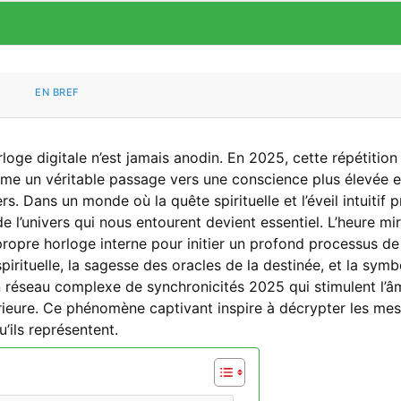
BOISSONS & ALCOHOLS
FÊTES & ÉVÉNEMENTS
EN BREF
cation et messages à connaître en 
oge digitale n’est jamais anodin. En 2025, cette répétition
mme un véritable passage vers une conscience plus élevée e
/09/2020
PAR
LUCIA FERRETTI
s. Dans un monde où la quête spirituelle et l’éveil intuitif 
 l’univers qui nous entourent devient essentiel. L’heure mir
propre horloge interne pour initier un profond processus de
irituelle, la sagesse des oracles de la destinée, et la symb
n réseau complexe de synchronicités 2025 qui stimulent l’â
térieure. Ce phénomène captivant inspire à décrypter les me
u’ils représentent.