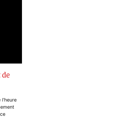
t de
e l’heure
llement
nce