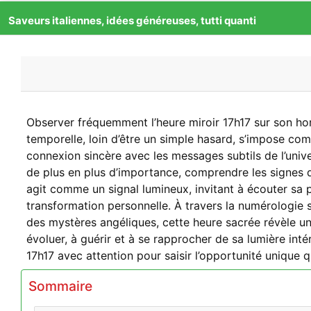
Passer
Saveurs italiennes, idées généreuses, tutti quanti
au
contenu
Heure miroir 17h17 : signifi
Observer fréquemment l’heure miroir 17h17 sur son horl
temporelle, loin d’être un simple hasard, s’impose co
09
PUBLIÉ LE
connexion sincère avec les messages subtils de l’univer
de plus en plus d’importance, comprendre les signes de
agit comme un signal lumineux, invitant à écouter sa 
transformation personnelle. À travers la numérologie sp
09
des mystères angéliques, cette heure sacrée révèle u
Sep
évoluer, à guérir et à se rapprocher de sa lumière in
17h17 avec attention pour saisir l’opportunité unique q
Sommaire