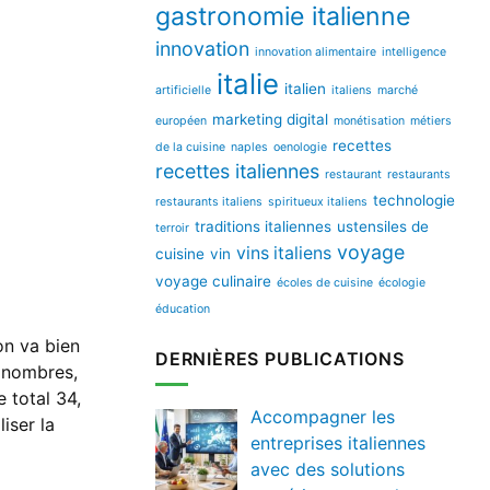
gastronomie italienne
innovation
innovation alimentaire
intelligence
italie
italien
artificielle
italiens
marché
marketing digital
européen
monétisation
métiers
recettes
de la cuisine
naples
oenologie
recettes italiennes
restaurant
restaurants
technologie
restaurants italiens
spiritueux italiens
traditions italiennes
ustensiles de
terroir
voyage
vins italiens
cuisine
vin
voyage culinaire
écoles de cuisine
écologie
éducation
on va bien
DERNIÈRES PUBLICATIONS
s nombres,
 total 34,
Accompagner les
iser la
entreprises italiennes
avec des solutions
,