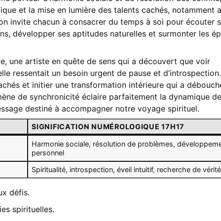
fique et la mise en lumière des talents cachés, notamment a
ison invite chacun à consacrer du temps à soi pour écouter 
ons, développer ses aptitudes naturelles et surmonter les é
ire, une artiste en quête de sens qui a découvert que voir
le ressentait un besoin urgent de pause et d’introspection
achés et initier une transformation intérieure qui a débouch
omène de synchronicité éclaire parfaitement la dynamique d
essage destiné à accompagner notre voyage spirituel.
SIGNIFICATION NUMÉROLOGIQUE 17H17
Harmonie sociale, résolution de problèmes, développem
personnel
Spiritualité, introspection, éveil intuitif, recherche de vérit
ux défis.
s spirituelles.