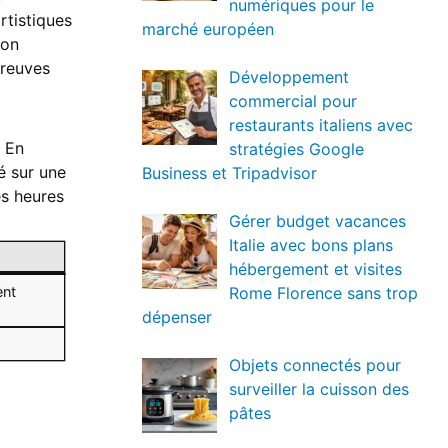
numériques pour le
rtistiques
marché européen
son
preuves
Développement
commercial pour
restaurants italiens avec
. En
stratégies Google
é sur une
Business et Tripadvisor
es heures
Gérer budget vacances
Italie avec bons plans
hébergement et visites
ent
Rome Florence sans trop
dépenser
é
Objets connectés pour
surveiller la cuisson des
pâtes