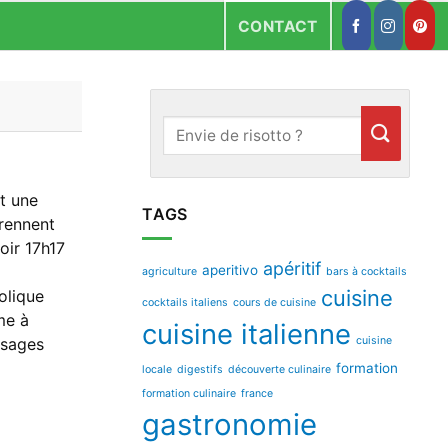
CONTACT
MATÉRIEL DE CUISINE
TOP ADRESSES
2025
t une
TAGS
prennent
oir 17h17
apéritif
aperitivo
agriculture
bars à cocktails
cuisine
olique
cocktails italiens
cours de cuisine
me à
cuisine italienne
cuisine
ssages
formation
locale
digestifs
découverte culinaire
formation culinaire
france
gastronomie