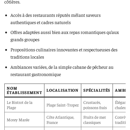
côtières.
Accès à des restaurants réputés mêlant saveurs
authentiques et cadres naturels
Offres adaptées aussi bien aux repas romantiques qu’aux
grands groupes
Propositions culinaires innovantes et respectueuses des
traditions locales
Ambiances variées, de la simple cabane de pêcheur au
restaurant gastronomique
NOM
LOCALISATION
SPÉCIALITÉS
AMBIA
ÉTABLISSEMENT
Le Bistrot de la
Crustacés,
Élégante
Plage Saint-Tropez
Plage
poissons frais
chaleure
Côte Atlantique,
Fruits de mer
Convivia
Morey Marée
France
classiques
traditio