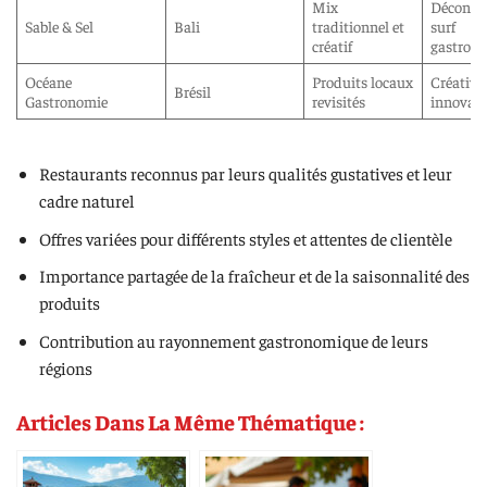
Mix
Décontra
Sable & Sel
Bali
traditionnel et
surf
créatif
gastron
Océane
Produits locaux
Créative
Brésil
Gastronomie
revisités
innovan
Restaurants reconnus par leurs qualités gustatives et leur
cadre naturel
Offres variées pour différents styles et attentes de clientèle
Importance partagée de la fraîcheur et de la saisonnalité des
produits
Contribution au rayonnement gastronomique de leurs
régions
Articles Dans La Même Thématique :