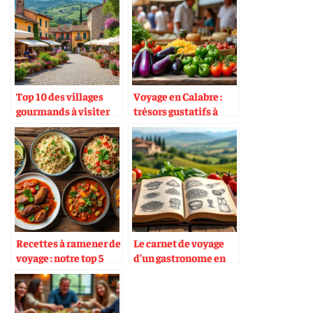
Top 10 des villages
Voyage en Calabre :
gourmands à visiter
trésors gustatifs à
en Italie
découvrir
Recettes à ramener de
Le carnet de voyage
voyage : notre top 5
d’un gastronome en
Italie