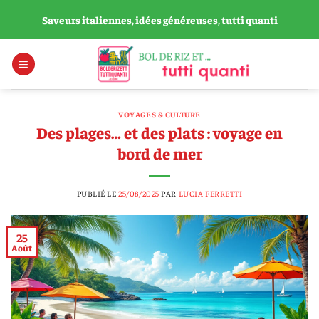
Passer
Saveurs italiennes, idées généreuses, tutti quanti
au
contenu
VOYAGES & CULTURE
Des plages… et des plats : voyage en
bord de mer
PUBLIÉ LE
25/08/2025
PAR
LUCIA FERRETTI
25
Août