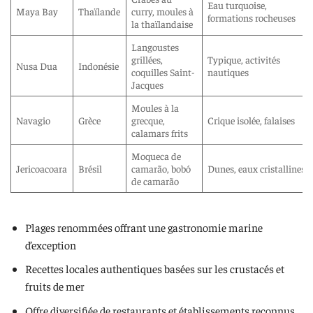
Eau turquoise,
Maya Bay
Thaïlande
curry, moules à
formations rocheuses
la thaïlandaise
Langoustes
grillées,
Typique, activités
Nusa Dua
Indonésie
coquilles Saint-
nautiques
Jacques
Moules à la
Navagio
Grèce
grecque,
Crique isolée, falaises
calamars frits
Moqueca de
Jericoacoara
Brésil
camarão, bobó
Dunes, eaux cristallines
de camarão
Plages renommées offrant une gastronomie marine
d’exception
Recettes locales authentiques basées sur les crustacés et
fruits de mer
Offre diversifiée de restaurants et établissements reconnus