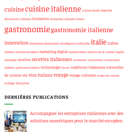
cuisine italienne
cuisine
cuisine locale
digestifs
formation
découverte culinaire
formation culinaire
france
gastronomie
gastronomie italienne
italie
innovation
italien
innovation alimentaire
intelligence artificielle
marketing digital
italiens
marché européen
monétisation
métiers de la cuisine
naples
recettes italiennes
recettes
oenologie
restaurant
restaurants
restaurants
technologie
traditions italiennes
ustensiles
italiens
spiritueux italiens
terroir
voyage
vins italiens
de cuisine
vin
voyage culinaire
écoles de cuisine
écologie
éducation
DERNIÈRES PUBLICATIONS
Accompagner les entreprises italiennes avec des
solutions numériques pour le marché européen