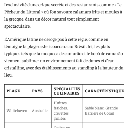
l’exclusivité d’une crique secrète et des restaurants comme « Le
Pêcheur du Littoral » où l’on savoure calamars frits et moules à
la grecque, dans un décor naturel tout simplement
spectaculaire.
L’Amérique latine ne déroge pas à cette règle, comme en
témoigne la plage de Jericoacoara au Brésil. Ici, les plats
typiques tels que la moqueca de camarão et le bobó de camarão
viennent sublimer un environnement fait de dunes et d’eau
cristalline, avec des établissements au standing à la hauteur du
lieu.
SPÉCIALITÉS
PLAGE
PAYS
CARACTÉRISTIQUES
CULINAIRES
Huîtres
fraîches,
Sable blanc, Grande
Whitehaven
Australie
crevettes
Barrière de Corail
grillées
Crabes au