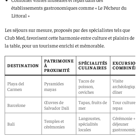
établissements gastronomiques comme « Le Pêcheur du
Littoral »
Les séjours sur mesure, proposés par des spécialistes tels que
Club Med, favorisent cette harmonie entre culture et plaisirs de
la table, pour un tourisme enrichi et mémorable.
PATRIMOINE
SPÉCIALITÉS
EXCURSION
DESTINATION
À
CULINAIRES
COMBINÉES
PROXIMITÉ
Tacos de
Visite
Playa del
Pyramides
poisson,
archéologique 
Carmen
mayas
ceviches
dîner
Œuvres de
Tapas, fruits de
Tour culturel 
Barcelone
Salvador Dali
mer
repas
Langoustes,
Cérémonie +
Temples et
Bali
spécialités
déjeuner
cérémonies
locales
gastronomiqu