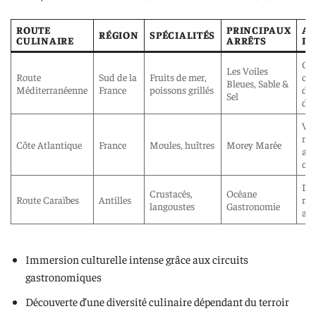
ROUTE
PRINCIPAUX
AT
RÉGION
SPÉCIALITÉS
CULINAIRE
ARRÊTS
PR
Cou
Les Voiles
Route
Sud de la
Fruits de mer,
cui
Bleues, Sable &
Méditerranéenne
France
poissons grillés
dég
Sel
de 
Vis
ma
Côte Atlantique
France
Moules, huîtres
Morey Marée
ate
cul
Dég
Crustacés,
Océane
Route Caraïbes
Antilles
ren
langoustes
Gastronomie
ave
Immersion culturelle intense grâce aux circuits
gastronomiques
Découverte d’une diversité culinaire dépendant du terroir